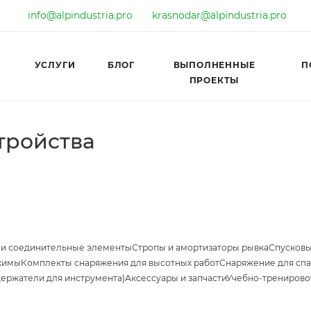
info@alpindustria.pro
krasnodar@alpindustria.pro
УСЛУГИ
БЛОГ
ВЫПОЛНЕННЫЕ
П
ПРОЕКТЫ
тройства
 и соединительные элементы
Стропы и амортизаторы рывка
Спусковы
жимы
Комплекты снаряжения для высотных работ
Снаряжение для спа
держатели для инструмента)
Аксессуары и запчасти
Учебно-тренирово