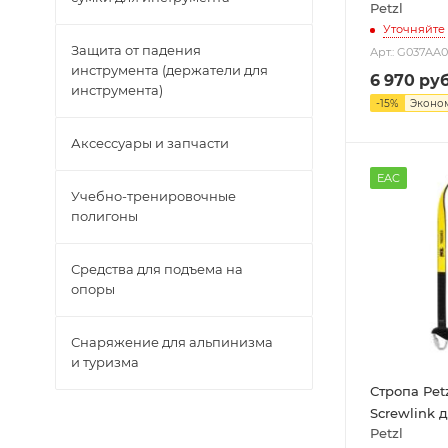
Petzl
Уточняйте
Защита от падения
Арт.: G037AA
инструмента (держатели для
6 970
руб
инструмента)
-
15
%
Эконо
Аксессуары и запчасти
EAC
Учебно-тренировочные
полигоны
Средства для подъема на
опоры
Снаряжение для альпинизма
и туризма
Стропа Pet
Screwlink 
Petzl