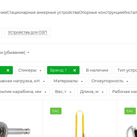
нии
Стационарные анкерные устройства
Опорные конструкции
Инста
Устройства для ОЗП
и (убывание)
Стикеры
Бренд
: 1
В наличии
Тип устр
ывная нагрузка, кН
Материалы
Огнеупорность
рытие карабина, мм
Вес, г
Длина, м
Рабочая наг
EAC
EAC