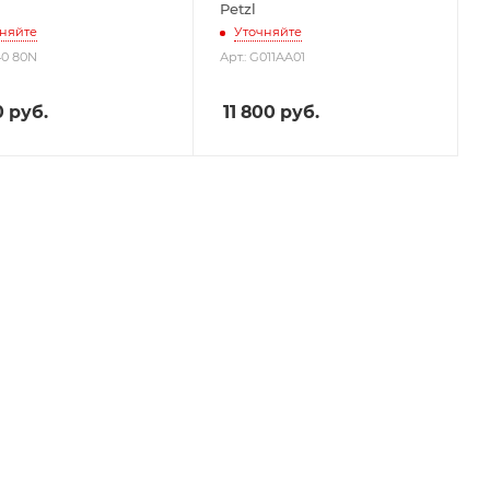
Petzl
няйте
Уточняйте
40 80N
Арт.: G011AA01
0
руб.
11 800
руб.