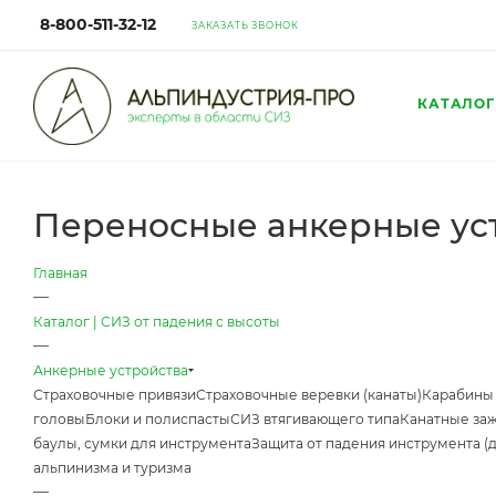
8-800-511-32-12
ЗАКАЗАТЬ ЗВОНОК
КАТАЛОГ
Переносные анкерные ус
Главная
—
Каталог | СИЗ от падения с высоты
—
Анкерные устройства
Страховочные привязи
Страховочные веревки (канаты)
Карабины
головы
Блоки и полиспасты
СИЗ втягивающего типа
Канатные за
баулы, сумки для инструмента
Защита от падения инструмента (
альпинизма и туризма
—