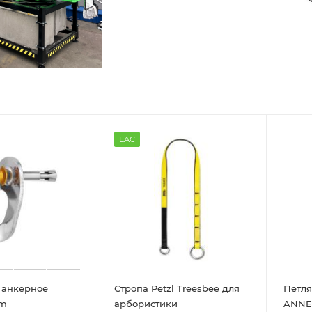
EAC
 анкерное
Стропа Petzl Treesbee для
Петля
mm
арбористики
ANNE