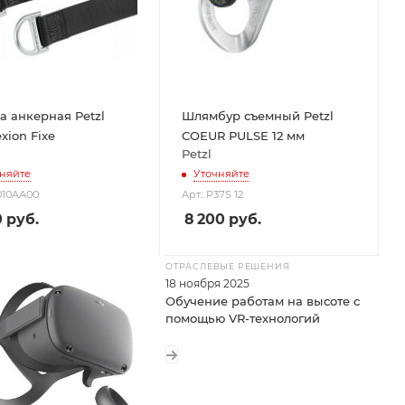
а анкерная Petzl
Шлямбур съемный Petzl
xion Fixe
COEUR PULSE 12 мм
Petzl
няйте
Уточняйте
G010AA00
Арт.: P37S 12
0
руб.
8 200
руб.
ОТРАСЛЕВЫЕ РЕШЕНИЯ
18 ноября 2025
Обучение работам на высоте с
помощью VR-технологий