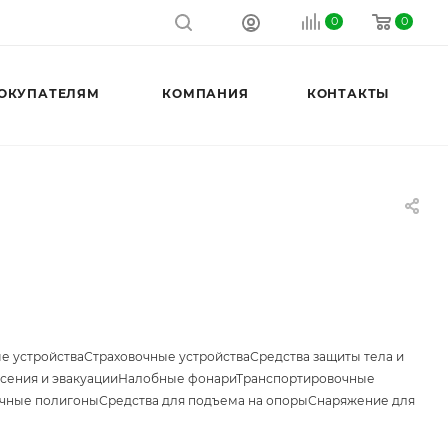
0
0
ОКУПАТЕЛЯМ
КОМПАНИЯ
КОНТАКТЫ
е устройства
Страховочные устройства
Средства защиты тела и
сения и эвакуации
Налобные фонари
Транспортировочные
чные полигоны
Средства для подъема на опоры
Снаряжение для