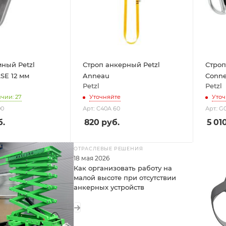
ный Petzl
Строп анкерный Petzl
Строп
SE 12 мм
Anneau
Conne
Petzl
Petzl
ичии: 27
Уточняйте
Уточ
00
Арт.: C40A 60
Арт.: 
.
820
руб.
5 01
ОТРАСЛЕВЫЕ РЕШЕНИЯ
18 мая 2026
Как организовать работу на
малой высоте при отсутствии
анкерных устройств