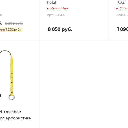
Petzl
Petzl
Уточняйте
Уточ
00
Арт.: C04110
Арт.: C
.
8 200
руб.
8 050
руб.
1 09
мия
1 230
руб.
zl Treesbee
для арбористики