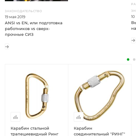
РА
З
ЗАКОНОДАТЕЛЬСТВО
10
19 мая 2019
В
ANSI vs EN, или подготовка
на
работников vs сверх-
прочные СИЗ
Карабин стальной
Карабин
трапециевидный Ринг
соединительный "РИНГ"