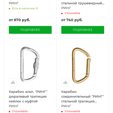
РИНГ
стальной грушевидный
с муфтой кейлок
РИНГ
Есть в наличии: 6
Уточняйте
от
670 руб.
от
740 руб.
ПОДРОБНЕЕ
ПОДРОБНЕЕ
Карабин альп. "РИНГ"
Карабин
дюралевый трапеция
соединительный "РИНГ"
кейлок с муфтой
стальной трапеция
РИНГ
кейлок с прямой
РИНГ
защелкой
Уточняйте
Уточняйте