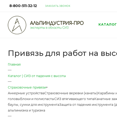
8-800-511-32-12
ЗАКАЗАТЬ ЗВОНОК
КАТАЛОГ
Привязь для работ на высо
Главная
—
Каталог | СИЗ от падения с высоты
—
Страховочные привязи
Анкерные устройства
Страховочные веревки (канаты)
Карабины 
головы
Блоки и полиспасты
СИЗ втягивающего типа
Канатные за
баулы, сумки для инструмента
Защита от падения инструмента (
альпинизма и туризма
—