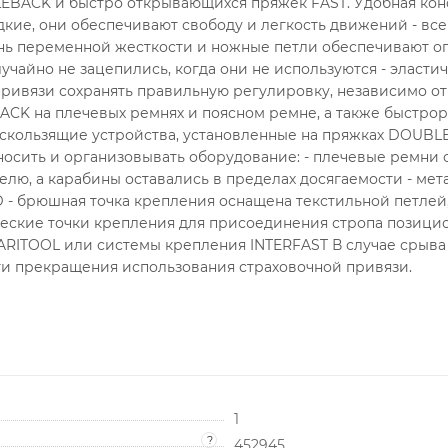
ACK и быстро открывающихся пряжек FAST. Удобная конс
адкие, они обеспечивают свободу и легкость движений - вс
ь переменной жесткости и ножные петли обеспечивают оп
учайно не зацепились, когда они не используются - элас
привязи сохранять правильную регулировку, независимо от 
CK на плечевых ремнях и поясном ремне, а также быстрор
воскользящие устройства, установленные на пряжках DOUB
еносить и организовывать оборудование: - плечевые ремни
телю, а карабины оставались в пределах досягаемости - м
- брюшная точка крепления оснащена текстильной петлей, 
еские точки крепления для присоединения стропа позицио
ARITOOL или системы крепления INTERFAST В случае срыва
и прекращения использования страховочной привязи.
1
?
452945