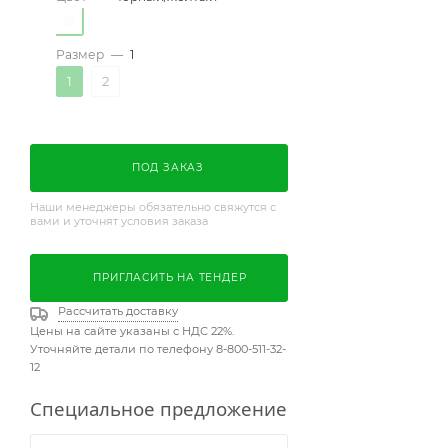
Размер
—
1
1
2
ПОД ЗАКАЗ
Наши менеджеры обязательно свяжутся с
вами и уточнят условия заказа
ПРИГЛАСИТЬ НА ТЕНДЕР
Рассчитать доставку
Цены на сайте указаны с НДС 22%.
Уточняйте детали по телефону 8-800-511-32-
12
Специальное предложение