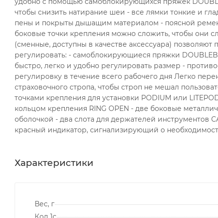
удобно с помощью самоблокирующихся пряжек DOUBLEB
чтобы снизить натирание шеи - все лямки тонкие и гл
пены и покрыты дышащим материалом - поясной ремен
боковые точки крепления можно сложить, чтобы они сл
(сменные, доступны в качестве аксессуара) позволяют 
регулировать: - cамоблокирующиеся пряжки DOUBLEBA
быстро, легко и удобно регулировать размер - проти
регулировку в течение всего рабочего дня Легко пер
страховочного стропа, чтобы строп не мешал пользова
точками крепления для установки PODIUM или LITEPOD 
кольцом крепления RING OPEN - две боковые металлич
оболочкой - два слота для держателей инструментов C
красный индикатор, сигнализирующий о необходимост
Характеристики
Вес, г
Код 1с