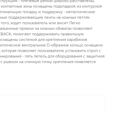
трукция: - плечевые ремни широко расставлены,
е контактные зоны оснащены подкладкой из контурной
тимальную посадку и поддержку - металлические
тичные поддерживающие ленты на ножных петлях
того, ходит пользователь или висит Легко
азъемные пряжки на ножных обхватах позволяют
LEBACK, помогают поддерживать правильную
 оснащены системой для крепления карабинов
еталлическое вентральное D-образное кольцо оснащено
которая позволяет пользователю установить строп с
нирования - пять петель для оборудования с защитной
 с рывком на спинную точку крепления появляется