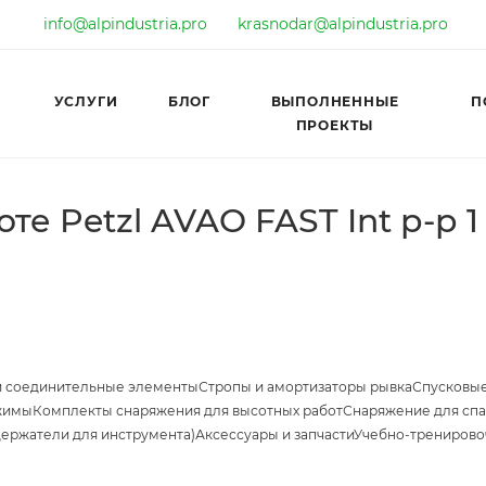
info@alpindustria.pro
krasnodar@alpindustria.pro
УСЛУГИ
БЛОГ
ВЫПОЛНЕННЫЕ
П
ПРОЕКТЫ
те Petzl AVAO FAST Int р-р 1
и соединительные элементы
Стропы и амортизаторы рывка
Спусковые
жимы
Комплекты снаряжения для высотных работ
Снаряжение для спа
держатели для инструмента)
Аксессуары и запчасти
Учебно-тренирово