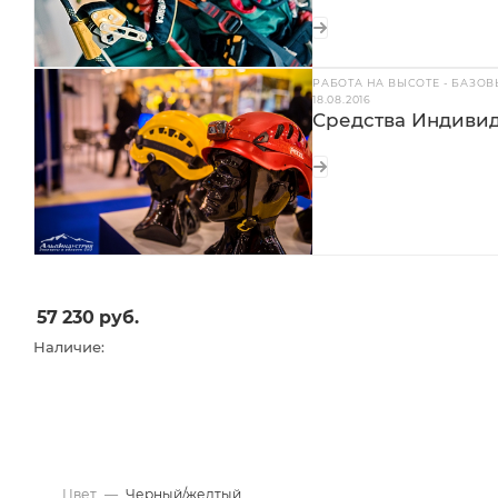
РАБОТА НА ВЫСОТЕ - БАЗО
18.08.2016
Средства Индиви
57 230
руб.
Наличие:
Цвет
—
Черный/желтый