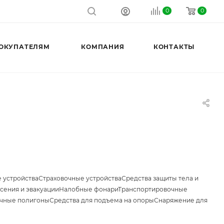
0
0
ОКУПАТЕЛЯМ
КОМПАНИЯ
КОНТАКТЫ
 устройства
Страховочные устройства
Средства защиты тела и
сения и эвакуации
Налобные фонари
Транспортировочные
чные полигоны
Средства для подъема на опоры
Снаряжение для