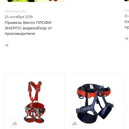
ОБ
ОБЗОРЫ СИЗ
13
25 октября 2019
От
Привязь Венто ПРОФИ
пр
ЭНЕРГО: видеообзор от
производителя