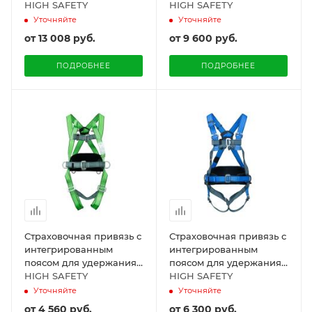
и позиционирования,
HIGH SAFETY
и позиционирования и
HIGH SAFETY
модель FENIKS
элементом крепления
Уточняйте
Уточняйте
для эвакуации, модель
от
13 008 руб.
от
9 600 руб.
BAZIS
ПОДРОБНЕЕ
ПОДРОБНЕЕ
Страховочная привязь с
Страховочная привязь с
интегрированным
интегрированным
поясом для удержания
поясом для удержания
и позиционирования,
HIGH SAFETY
и позиционирования,
HIGH SAFETY
модель LITE
модель BAZIS
Уточняйте
Уточняйте
от
4 560 руб.
от
6 300 руб.