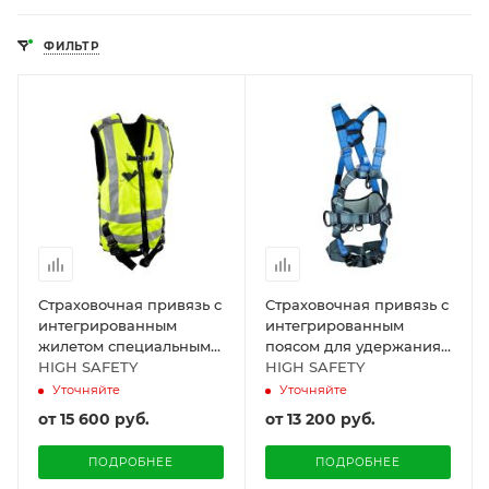
ФИЛЬТР
Страховочная привязь с
Страховочная привязь с
интегрированным
интегрированным
жилетом специальным
поясом для удержания
сигнальным
HIGH SAFETY
и позиционирования,
HIGH SAFETY
повышенной видимости
модель ENERGIA
Уточняйте
Уточняйте
(2 класс), модель
от
15 600 руб.
от
13 200 руб.
SVETOCH 2
ПОДРОБНЕЕ
ПОДРОБНЕЕ