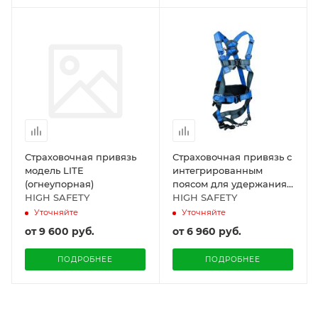
Страховочная привязь
Страховочная привязь с
модель LITE
интегрированным
(огнеупорная)
поясом для удержания
HIGH SAFETY
и позиционирования,
HIGH SAFETY
модель BAZIS HS-50A
Уточняйте
Уточняйте
от
9 600 руб.
от
6 960 руб.
ПОДРОБНЕЕ
ПОДРОБНЕЕ