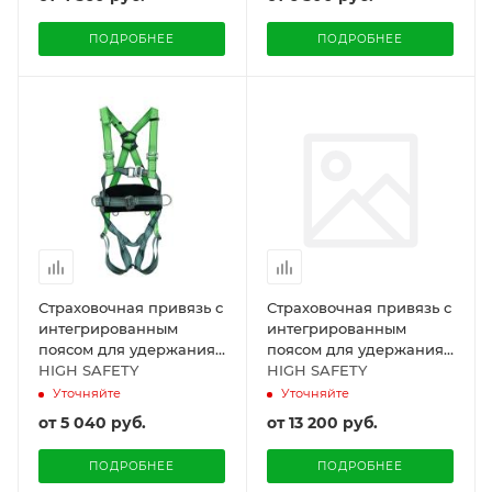
ПОДРОБНЕЕ
ПОДРОБНЕЕ
Страховочная привязь с
Страховочная привязь с
интегрированным
интегрированным
поясом для удержания
поясом для удержания
и позиционирования,
HIGH SAFETY
и позиционирования,
HIGH SAFETY
модель LITE HS-06
модель LITE
Уточняйте
Уточняйте
(огнеупорная)
от
5 040 руб.
от
13 200 руб.
ПОДРОБНЕЕ
ПОДРОБНЕЕ