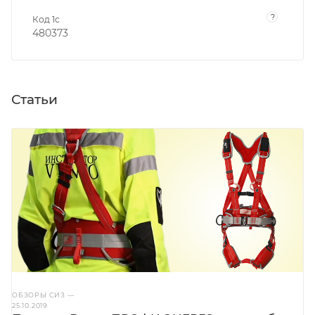
?
Код 1с
480373
Статьи
ОБЗОРЫ СИЗ
—
25.10.2019