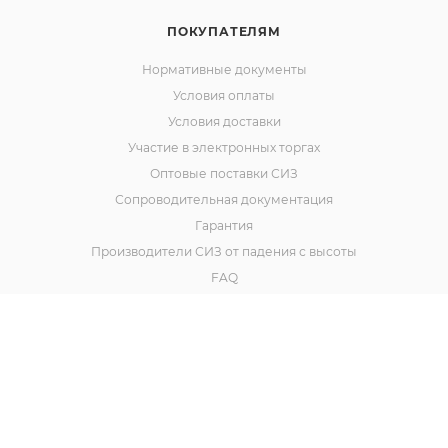
ПОКУПАТЕЛЯМ
Нормативные документы
Условия оплаты
Условия доставки
Участие в электронных торгах
Оптовые поставки СИЗ
Сопроводительная документация
Гарантия
Производители СИЗ от падения с высоты
FAQ
Наш сайт использует cookies. Продолжая им
пользоваться вы соглашаетесь на обработку
персональных данных в соответствии с
политикой
.
Политика конфиденциальности
Договор оферты
ОК
Реквизиты ООО «Горнолыжный мир»