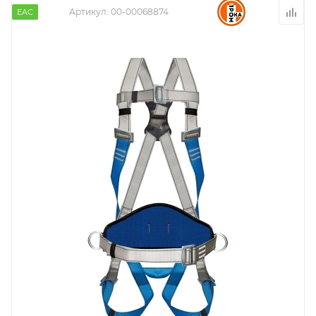
Артикул:
00-00068874
EAC