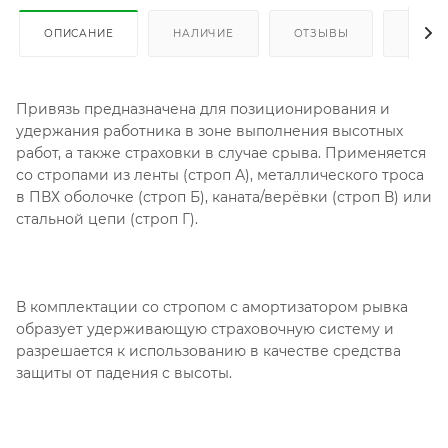
ОПИСАНИЕ
НАЛИЧИЕ
ОТЗЫВЫ
КАК К
Привязь предназначена для позиционирования и
удержания работника в зоне выполнения высотных
работ, а также страховки в случае срыва. Применяется
со стропами из ленты (строп А), металлического троса
в ПВХ оболочке (строп Б), каната/верёвки (строп В) или
стальной цепи (строп Г).
В комплектации со стропом с амортизатором рывка
образует удерживающую страховочную систему и
разрешается к использованию в качестве средства
защиты от падения с высоты.