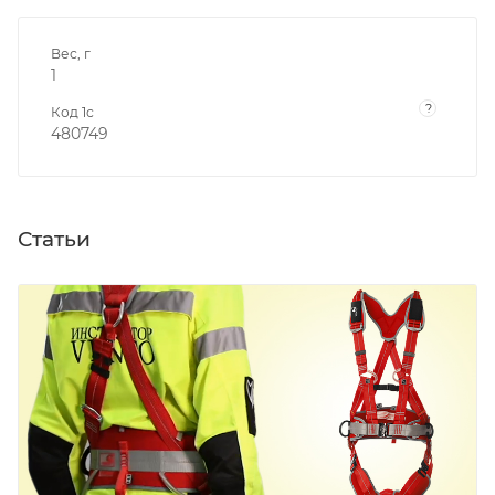
Вес, г
1
?
Код 1с
480749
Статьи