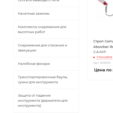
СИЗ втягивающего типа
Канатные зажимы
Комплекты снаряжения для
высотных работ
Строп Cam
Снаряжение для спасения и
Absorber Ro
эвакуации
C.A.M.P.
Уточняйте
Арт.: 5030101
Налобные фонари
Цена по
Транспортировочные баулы,
сумки для инструмента
Защита от падения
инструмента (держатели для
инструмента)