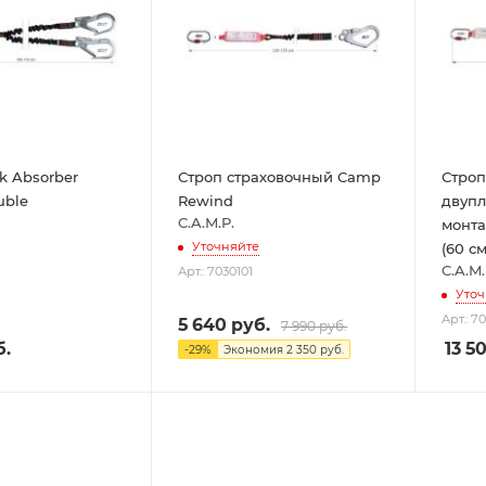
k Absorber
Строп страховочный Camp
Строп
uble
Rewind
двупл
C.A.M.P.
монт
Уточняйте
(60 см
C.A.M.
Арт.: 7030101
Уточ
Арт.: 7
5 640
руб.
7 990
руб.
.
13 5
-
29
%
Экономия
2 350
руб.