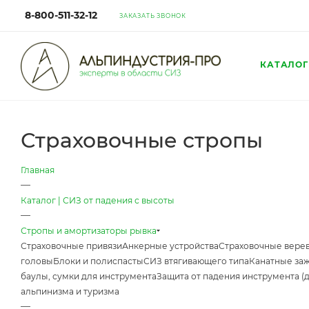
8-800-511-32-12
ЗАКАЗАТЬ ЗВОНОК
КАТАЛОГ
Страховочные стропы
Главная
—
Каталог | СИЗ от падения с высоты
—
Стропы и амортизаторы рывка
Страховочные привязи
Анкерные устройства
Страховочные верев
головы
Блоки и полиспасты
СИЗ втягивающего типа
Канатные за
баулы, сумки для инструмента
Защита от падения инструмента (
альпинизма и туризма
—