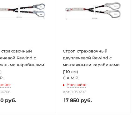
 страховочный
Строп страховочный
ечевой Rewind с
двуплечевой Rewind с
ажными карабинами
монтажными карабинами
)
(110 см)
P.
C.A.M.P.
няйте
Уточняйте
030206
Арт.: 7030207
00
руб.
17 850
руб.