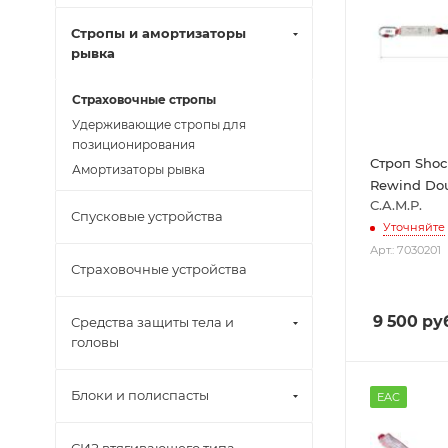
Стропы и амортизаторы
рывка
Страховочные стропы
Удерживающие стропы для
позиционирования
Строп Shoc
Амортизаторы рывка
Rewind Do
C.A.M.P.
Спусковые устройства
Уточняйте
Арт.: 7030201
Страховочные устройства
9 500
руб
Средства защиты тела и
головы
Блоки и полиспасты
EAC