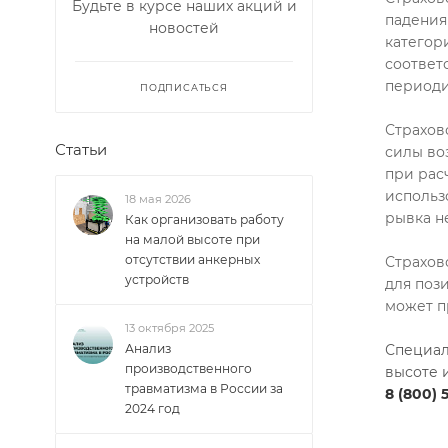
Будьте в курсе наших акций и
Страхов
новостей
падения
категор
соответ
ПОДПИСАТЬСЯ
периоди
Страхов
Статьи
силы во
при рас
18 мая 2026
использ
Как организовать работу
рывка н
на малой высоте при
отсутствии анкерных
Страхов
устройств
для поз
может п
13 октября 2025
Анализ
Специал
производственного
травматизма в России за
высоте 
2024 год
8 (800) 5