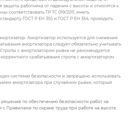
относятся к средствам индивидуальной защиты от
 защиты работника от падения с высоты и относятся к
 соответствовать ТР ТС 019/2011, иметь
тандарту ГОСТ Р ЕН 355 и ГОСТ Р ЕН 354, проходить
мортизатор. Амортизатор используется для снижения
батывания амортизатора следует обязательно учитывать
 Стропы с амортизатором рывка не рекомендуется
ля корректного срабатывания стропа с амортизатором
щих системах безопасности и запрещено использовать
анием амортизатора при случайном рывке, который
решение по обеспечению безопасности работ на
 с Правилами по охране труда при работе на высоте.