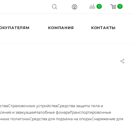
0
0
ОКУПАТЕЛЯМ
КОМПАНИЯ
КОНТАКТЫ
ства
Страховочные устройства
Средства защиты тела и
сения и эвакуации
Налобные фонари
Транспортировочные
чные полигоны
Средства для подъема на опоры
Снаряжение для