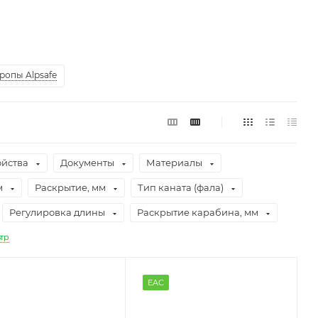
ропы Alpsafe
ойства
Документы
Материалы
м
Раскрытие, мм
Тип каната (фала)
Регулировка длины
Раскрытие карабина, мм
тр
EAC