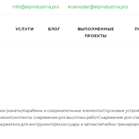
info@alpindustria.pro
krasnodar@alpindustria.pro
УСЛУГИ
БЛОГ
ВЫПОЛНЕННЫЕ
П
ПРОЕКТЫ
ки (канаты)
Карабины и соединительные элементы
Спусковые устрой
жимы
Комплекты снаряжения для высотных работ
Снаряжение для спа
держатели для инструмента)
Аксессуары и запчасти
Учебно-тренирово