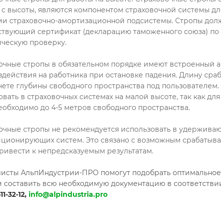
очные стропы для работы на высоте. Страховочные стропы 
 с высоты, являются компонентом страховочной системы для
ии страховочно-амортизационной подсистемы. Стропы должны
ствующий сертификат (декларацию таможенного союза) по с
ческую проверку.
очные стропы в обязательном порядке имеют встроенный а
здействия на работника при остановке падения. Длину сра
чете глубины свободного пространства под пользователем.
овать в страховочных системах на малой высоте, так как д
еобходимо до 4-5 метров свободного пространства.
очные стропы не рекомендуется использовать в удерживаю
иционирующих систем. Это связано с возможным срабатыв
ривести к непредсказуемым результатам.
исты АльпИндустрии-ПРО помогут подобрать оптимальное 
и составить всю необходимую документацию в соответствии
11-32-12,
info@alpindustria.pro