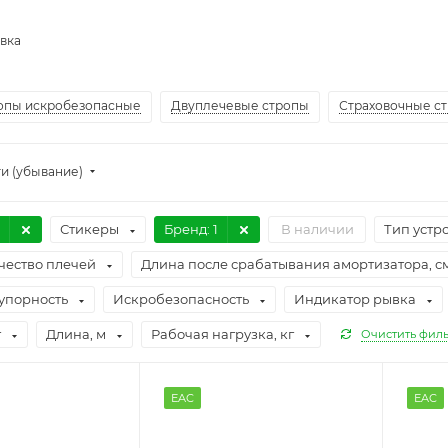
вка
опы искробезопасные
Двуплечевые стропы
Страховочные ст
и (убывание)
Стикеры
Бренд
: 1
В наличии
Тип устр
чество плечей
Длина после срабатывания амортизатора, с
упорность
Искробезопасность
Индикатор рывка
г
Длина, м
Рабочая нагрузка, кг
Очистить филь
EAC
EAC