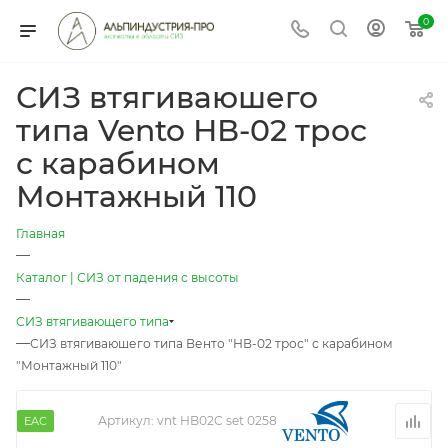
0
СИЗ втягиваюшего
типа Vento НВ-02 трос
с карабином
Монтажный 110
Главная
—
Каталог | СИЗ от падения с высоты
—
СИЗ втягивающего типа
—
СИЗ втягиваюшего типа Венто "НВ-02 трос" с карабином
"Монтажный 110"
Артикул:
vnt HB02C set 0258
EAC