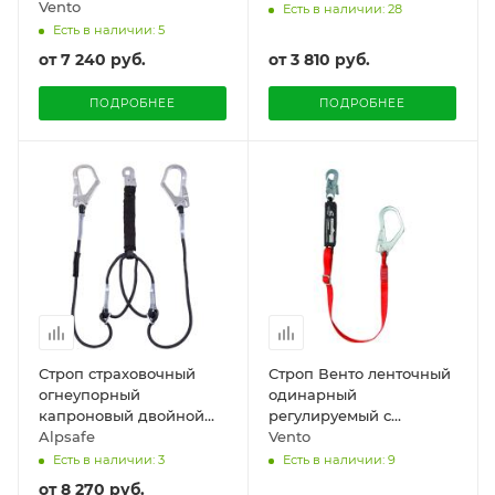
«aA22 Enrg»
Vento
Есть в наличии: 28
Есть в наличии: 5
от
7 240 руб.
от
3 810 руб.
ПОДРОБНЕЕ
ПОДРОБНЕЕ
Строп страховочный
Строп Венто ленточный
огнеупорный
одинарный
капроновый двойной
регулируемый с
регулируемый с
Alpsafe
амортизатором
Vento
амортизатором Alpsafe
Есть в наличии: 3
Есть в наличии: 9
от
8 270 руб.