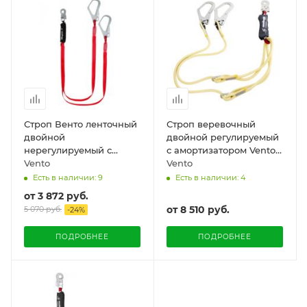
Строп Венто ленточный
Строп веревочный
двойной
двойной регулируемый
нерегулируемый с
с амортизатором Vento
амортизатором
Vento
"аК22р огнеупорный"
Vento
Есть в наличии: 9
Есть в наличии: 4
от
3 872 руб.
от
8 510 руб.
5 070 руб.
-
24
%
ПОДРОБНЕЕ
ПОДРОБНЕЕ