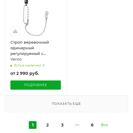
Строп веревочный
одинарный
регулируемый с
амортизатором Венто
Vento
«aB11p»
Есть в наличии: 3
от
2 990 руб.
ПОДРОБНЕЕ
ПОКАЗАТЬ ЕЩЕ
1
2
3
6
Все