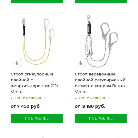
Строп огнеупорный
Строп веревочный
двойной с
двойной регулируемый
амортизатором «aК22»
с амортизатором Венто
Vento
«aB22р 110»
Vento
Есть в наличии: 9
Есть в наличии: 2
от
7 450 руб.
от
19 180 руб.
ПОДРОБНЕЕ
ПОДРОБНЕЕ