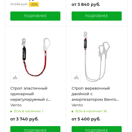
от
3 840 руб.
10 338 руб.
-
20
%
ПОДРОБНЕЕ
ПОДРОБНЕЕ
Строп эластичный
Строп веревочный
одинарный
двойной с
нерегулируемый с
амортизатором Венто
амортизатором Венто
Vento
«aB22»
Vento
«aЕ12»
Есть в наличии: 1
Есть в наличии: 16
от
3 740 руб.
от
5 400 руб.
ПОДРОБНЕЕ
ПОДРОБНЕЕ