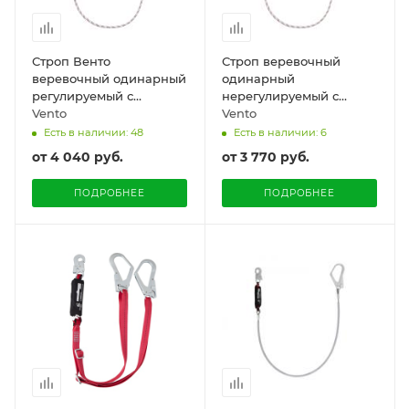
Строп Венто
Строп веревочный
веревочный одинарный
одинарный
регулируемый с
нерегулируемый с
амортизатором
Vento
амортизатором Vento
Vento
«aB12»
Есть в наличии: 48
Есть в наличии: 6
от
4 040 руб.
от
3 770 руб.
ПОДРОБНЕЕ
ПОДРОБНЕЕ