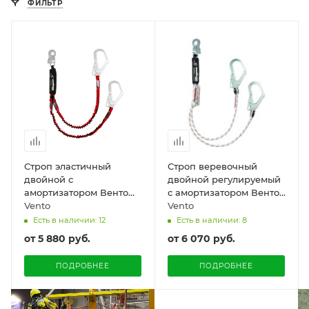
ФИЛЬТР
Строп эластичный
Строп веревочный
двойной с
двойной регулируемый
амортизатором Венто
с амортизатором Венто
«аЕ22»
Vento
aB22p
Vento
Есть в наличии: 12
Есть в наличии: 8
от
5 880 руб.
от
6 070 руб.
ПОДРОБНЕЕ
ПОДРОБНЕЕ