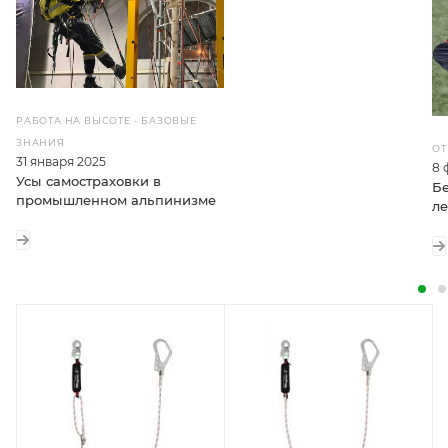
РАБОТА НА ВЫСОТЕ - БАЗОВЫЕ
ЗНАНИЯ
ОТ
31 января 2025
8 
Усы самостраховки в
Б
промышленном альпинизме
ле