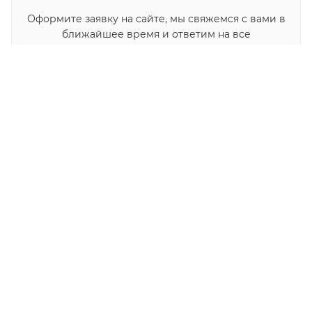
Оформите заявку на сайте, мы свяжемся с вами в
ближайшее время и ответим на все
интересующие вопросы.
Наш сайт использует cookies. Продолжая им
пользоваться вы соглашаетесь на обработку
ЗАКАЗАТЬ ПРОЕКТ
персональных данных в соответствии с
политикой
.
ОК
НАЗАД К СПИСКУ
КАТАЛОГ
УСЛУГИ
БЛОГ
ВЫПОЛНЕННЫЕ ПРОЕКТЫ
КОМПАНИЯ