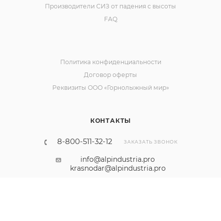
Производители СИЗ от падения с высоты
FAQ
Политика конфиденциальности
Договор оферты
Реквизиты ООО «Горнолыжный мир»
КОНТАКТЫ
8-800-511-32-12
ЗАКАЗАТЬ ЗВОНОК
info@alpindustria.pro
krasnodar@alpindustria.pro
г. Москва, Щелковское ш., д. 3, стр. 1
Наш сайт использует cookies. Продолжая им
пользоваться вы соглашаетесь на обработку
персональных данных в соответствии с
политикой
.