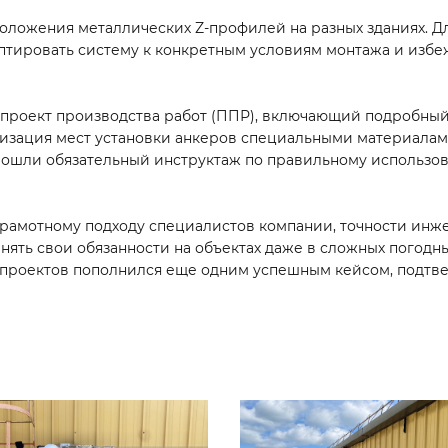
оложения металлических Z-профилей на разных зданиях. 
птировать систему к конкретным условиям монтажа и избе
 проект производства работ (ППР), включающий подробный
тизация мест установки анкеров специальными материала
рошли обязательный инструктаж по правильному использо
 грамотному подходу специалистов компании, точности ин
нять свои обязанности на объектах даже в сложных погодны
х проектов пополнился еще одним успешным кейсом, под