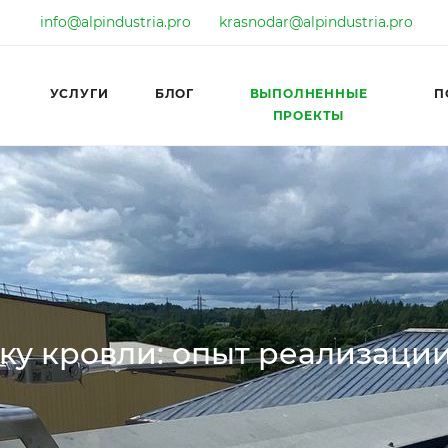
info@alpindustria.pro
krasnodar@alpindustria.pro
УСЛУГИ
БЛОГ
ВЫПОЛНЕННЫЕ
П
ПРОЕКТЫ
ку кровли: опыт реализаци