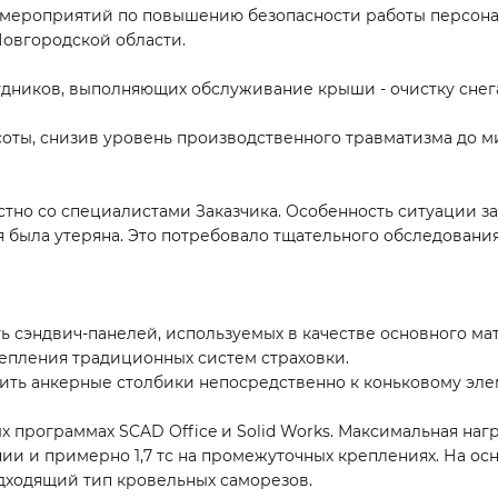
 мероприятий по повышению безопасности работы персона
Новгородской области.
дников, выполняющих обслуживание крыши - очистку снег
соты, снизив уровень производственного травматизма до 
тно со специалистами Заказчика. Особенность ситуации зак
я была утеряна. Это потребовало тщательного обследовани
ь сэндвич-панелей, используемых в качестве основного ма
епления традиционных систем страховки.
ить анкерные столбики непосредственно к коньковому эле
программах SCAD Office и Solid Works. Максимальная нагр
инии и примерно 1,7 тс на промежуточных креплениях. На о
дходящий тип кровельных саморезов.