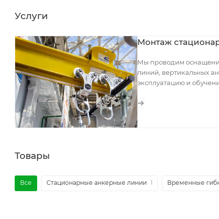
Услуги
Монтаж стациона
Мы проводим оснащение
линий, вертикальных а
эксплуатацию и обучен
Товары
Все
Стационарные анкерные линии
1
Временные гиб