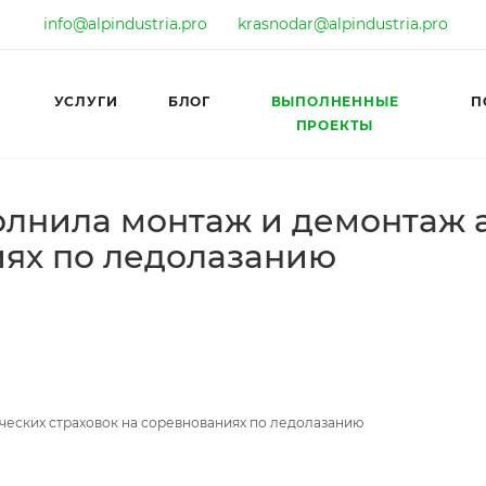
info@alpindustria.pro
krasnodar@alpindustria.pro
УСЛУГИ
БЛОГ
ВЫПОЛНЕННЫЕ
П
ПРОЕКТЫ
лнила монтаж и демонтаж 
иях по ледолазанию
еских страховок на соревнованиях по ледолазанию