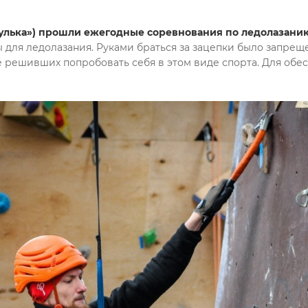
сулька») прошли ежегодные соревнования по ледолазани
ы для ледолазания. Руками браться за зацепки было запре
е решивших попробовать себя в этом виде спорта. Для обе