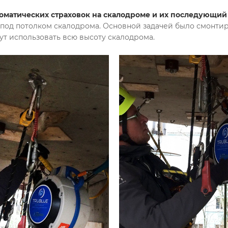
матических страховок на скалодроме и их последующий
под потолком скалодрома. Основной задачей было смонтиро
ут использовать всю высоту скалодрома.