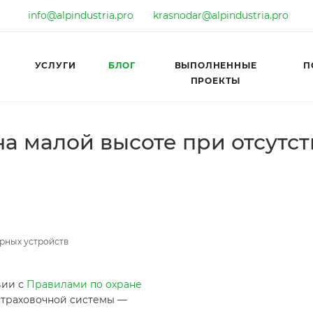
info@alpindustria.pro
krasnodar@alpindustria.pro
УСЛУГИ
БЛОГ
ВЫПОЛНЕННЫЕ
П
ПРОЕКТЫ
на малой высоте при отсутс
ерных устройств
вии с
Правилами по охране
страховочной системы —