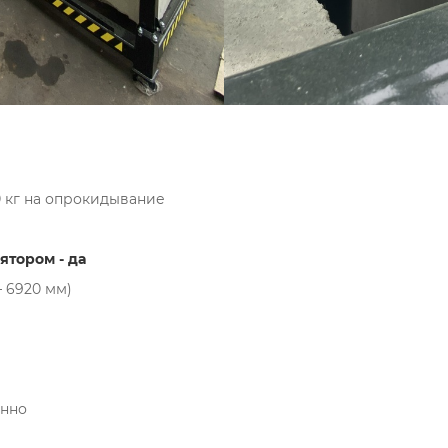
0 кг на опрокидывание
тором - да
 6920 мм)
енно