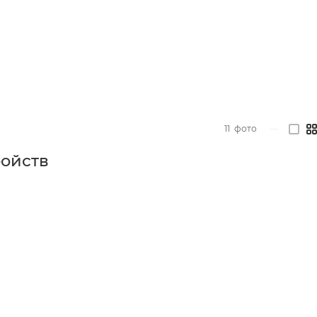
11
фото
—
ройств