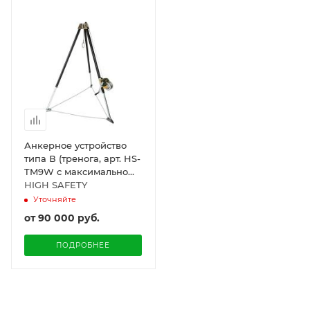
Анкерное устройство
типа В (тренога, арт. HS-
TM9W с максимально
допустимым
HIGH SAFETY
одновременным числом
Уточняйте
пользователей - не
от
90 000 руб.
более трёх со
спасательным
ПОДРОБНЕЕ
подъемным
устройством, арт. HS-
W502