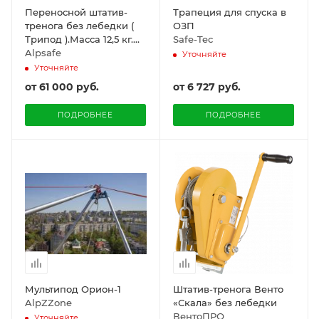
Переносной штатив-
Трапеция для спуска в
тренога без лебедки (
ОЗП
Трипод ).Масса 12,5 кг.
Safe-Tec
Alpsafe
Alpsafe
Уточняйте
Уточняйте
от
61 000 руб.
от
6 727 руб.
ПОДРОБНЕЕ
ПОДРОБНЕЕ
Мультипод Орион-1
Штатив-тренога Венто
AlpZZone
«Скала» без лебедки
ВентоПРО
Уточняйте