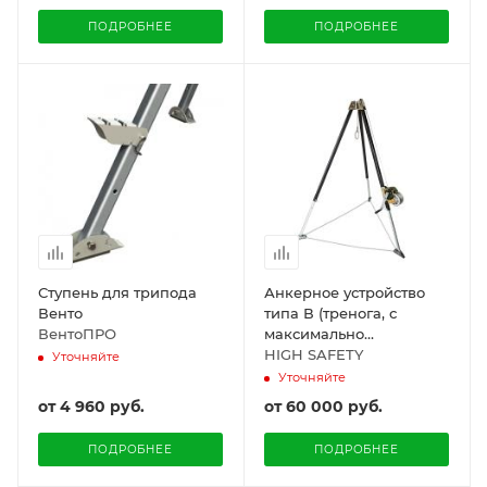
ПОДРОБНЕЕ
ПОДРОБНЕЕ
Ступень для трипода
Анкерное устройство
Венто
типа В (тренога, с
ВентоПРО
максимально
допустимым
HIGH SAFETY
Уточняйте
одновременным числом
Уточняйте
пользователей - не
от
4 960 руб.
от
60 000 руб.
более трёх)
ПОДРОБНЕЕ
ПОДРОБНЕЕ