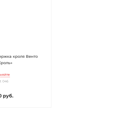
ржка кроля Венто
Кроль»
няйте
nt 046
0
руб.