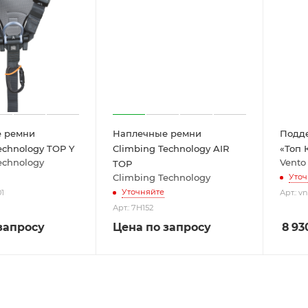
 ремни
Наплечные ремни
Подде
echnology TOP Y
Climbing Technology AIR
«Топ 
echnology
Vento
TOP
Climbing Technology
Уточ
Уточняйте
01
Арт.: v
Арт.: 7H152
запросу
Цена по запросу
8 93