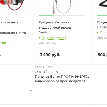
ая система
Грудная обвязка с
Подд
Верти
поддержкой кроля
Vento
Есть
ованная Венто
Есть в наличии: 1
Арт.: ve
чии: 11
Арт.: vnt 044
.
3 490
руб.
500
ОБЗОРЫ СИЗ
25 октября 2019
Привязь Венто ПРОФИ ЭНЕРГО:
видеообзор от производителя