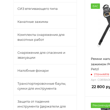
EAC
СИЗ втягивающего типа
Канатные зажимы
Комплекты снаряжения для
высотных работ
Снаряжение для спасения и
эвакуации
Ремни нап
зажимом Pet
Petzl
Налобные фонари
Уточняйте
Арт.: C081BA0
Транспортировочные баулы,
22 800
ру
сумки для инструмента
Защита от падения
Рекоменду
инструмента (держатели для