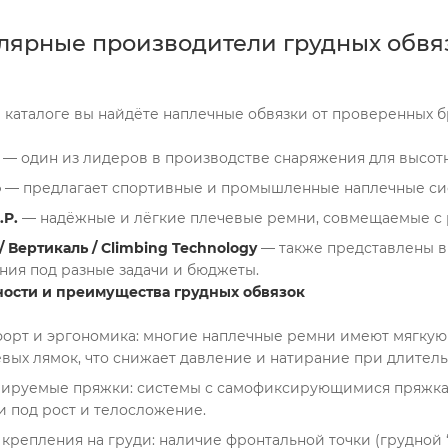
лярные производители грудных обвя
 каталоге вы найдёте наплечные обвязки от проверенных б
— один из лидеров в производстве снаряжения для высот
o
— предлагает спортивные и промышленные наплечные си
.P.
— надёжные и лёгкие плечевые ремни, совмещаемые с
/ Вертикаль / Climbing Technology
— также представлены в к
ния под разные задачи и бюджеты.
ости и преимущества грудных обвязок
орт и эргономика: многие наплечные ремни имеют мягкую 
вых лямок, что снижает давление и натирание при длите
лируемые пряжки: системы с самофиксирующимися пряжками
 под рост и телосложение.
 крепления на груди: наличие фронтальной точки (грудной 