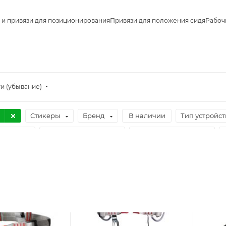
 и привязи для позиционирования
Привязи для положения сидя
Рабоч
и (убывание)
Стикеры
Бренд
В наличии
Тип устройст
риалы
Элемент А на груди
Встроенный зажим