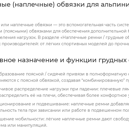
ные (наплечные) обвязки для альпини
 или наплечные обвязки — это вспомогательная часть систе
 (поясными) обвязками для обеспечения дополнительной б
еления нагрузок. В разделе «Наплечные ремни / грудные о
 производителей: от лёгких спортивных моделей до проч
вное назначение и функции грудных 
разование поясной / сидячей привязи в полноформатную 
няются с поясной обвязкой, создавая “комбинированную” п
чивое распределение нагрузки при падении: плечевые лямк
аспределить её на плечи, обеспечивая более комфортное
ионирование и подвешивание: наплечные ремни добавляют
льность тела при зависании или работе в подвешенном п
шение мобильности: лёгкие наплечные ремни дают свобод
ема или манипуляций.