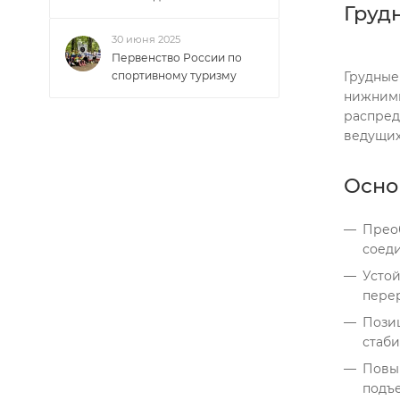
Груд
30 июня 2025
Первенство России по
Грудные
спортивному туризму
нижними
распред
ведущих
Осно
Преоб
соеди
Устой
перер
Позиц
стаби
Повы
подъ