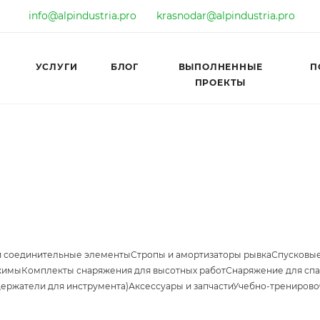
info@alpindustria.pro
krasnodar@alpindustria.pro
УСЛУГИ
БЛОГ
ВЫПОЛНЕННЫЕ
П
ПРОЕКТЫ
и соединительные элементы
Стропы и амортизаторы рывка
Спусковые
жимы
Комплекты снаряжения для высотных работ
Снаряжение для спа
держатели для инструмента)
Аксессуары и запчасти
Учебно-тренирово