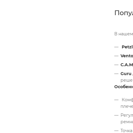
Попу
В нашем
Petzl
Vent
C.A.M
Guru 
реше
Особенн
Комф
плече
Регу
ремни
Точка