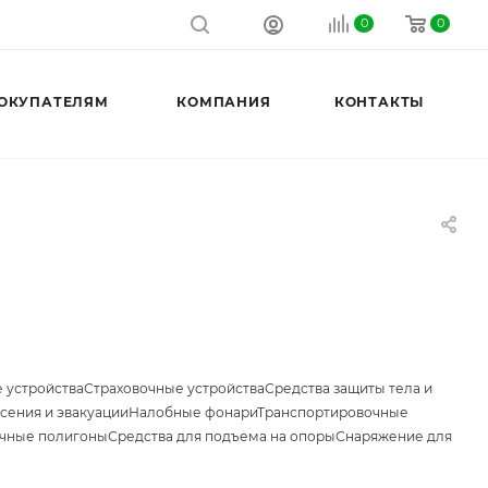
0
0
ОКУПАТЕЛЯМ
КОМПАНИЯ
КОНТАКТЫ
 устройства
Страховочные устройства
Средства защиты тела и
сения и эвакуации
Налобные фонари
Транспортировочные
чные полигоны
Средства для подъема на опоры
Снаряжение для