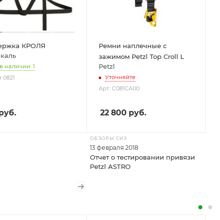
ержка КРОЛЯ
Ремни наплечные с
каль
зажимом Petzl Top Croll L
Petzl
 в наличии: 1
Уточняйте
r 0821
Арт.: C081CA00
руб.
22 800
руб.
ОБЗОРЫ СИЗ
13 февраля 2018
Отчет о тестировании привязи
Petzl ASTRO