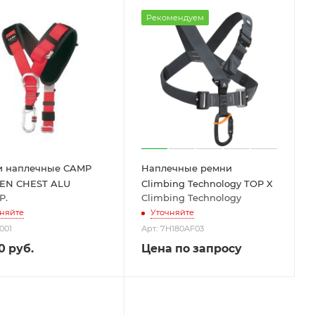
Рекомендуем
и наплечные CAMP
Наплечные ремни
EN CHEST ALU
Climbing Technology TOP X
P.
Climbing Technology
няйте
Уточняйте
3001
Арт.: 7H180AF03
0
руб.
Цена по запросу