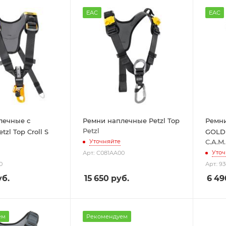
EAC
EAC
лечные с
Ремни наплечные Petzl Top
Ремн
Petzl
zl Top Croll S
GOLD
C.A.M.
Уточняйте
Уточ
Арт.: C081AA00
0
Арт.: 9
б.
15 650
руб.
6 49
ем
Рекомендуем