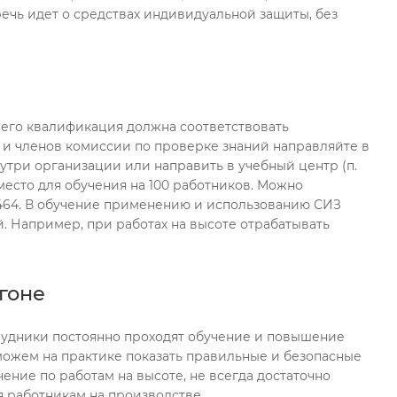
ечь идет о средствах индивидуальной защиты, без
— его квалификация должна соответствовать
 и членов комиссии по проверке знаний направляйте в
утри организации или направить в учебный центр (п.
есто для обучения на 100 работников. Можно
2464. В обучение применению и использованию СИЗ
й. Например, при работах на высоте отрабатывать
гоне
трудники постоянно проходят обучение и повышение
можем на практике показать правильные и безопасные
ние по работам на высоте, не всегда достаточно
я работникам на производстве.