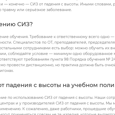
и — конечно — СИЗ от падения с высоты. Иными словами, р
ю травму или серьёзное заболевание.
нению СИЗ?
едение обучения. Требование к ответственному всего одно 
ности. Специалистов по ОТ, преподавателей, председателя
 остальными сотрудниками есть выбор: можно обучить их вн
ании, соблюдайте условие — минимум одно оборудованное м
соответствуют требованиям пункта 98 Порядка обучения № 
тимо провести дистанционно, но практика должна быть очно
игонах.
т падения с высоты на учебном поли
ение по использованию СИЗ от падения с высоты. Наши со
ентрах и у производителей СИЗ от падения с высоты. Мы 
рименению. К сожалению, даже работники, прошедшие обуче
могут применяться совсем не те изделия, которые выдаютс