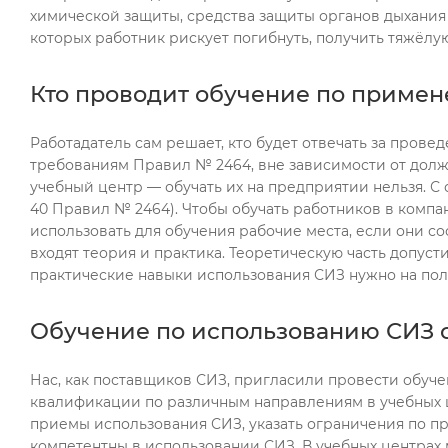
химической защиты, средства защиты органов дыхания 
которых работник рискует погибнуть, получить тяжёлу
Кто проводит обучение по приме
Работадатель сам решает, кто будет отвечать за пров
требованиям Правил № 2464, вне зависимости от долж
учебный центр — обучать их на предприятии нельзя. С
40 Правил № 2464). Чтобы обучать работников в комп
использовать для обучения рабочие места, если они 
входят теория и практика. Теоретическую часть допус
практические навыки использования СИЗ нужно на пол
Обучение по использованию СИЗ о
Нас, как поставщиков СИЗ, пригласили провести обуч
квалификации по различным направлениям в учебных ц
приемы использования СИЗ, указать ограничения по п
компетентны в использовании СИЗ. В учебных центрах 