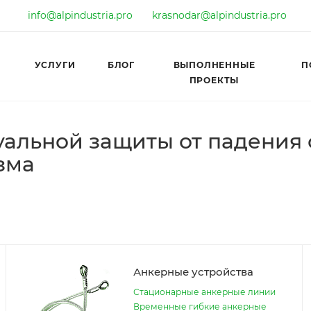
info@alpindustria.pro
krasnodar@alpindustria.pro
УСЛУГИ
БЛОГ
ВЫПОЛНЕННЫЕ
П
ПРОЕКТЫ
уальной защиты от падения 
зма
Анкерные устройства
Стационарные анкерные линии
Временные гибкие анкерные