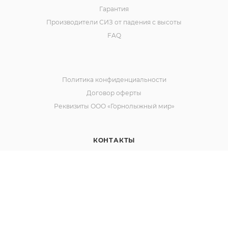
Условия доставки
Участие в электронных торгах
Оптовые поставки СИЗ
Сопроводительная документация
Гарантия
Производители СИЗ от падения с высоты
FAQ
Политика конфиденциальности
Договор оферты
Реквизиты ООО «Горнолыжный мир»
Наш сайт использует cookies. Продолжая им
пользоваться вы соглашаетесь на обработку
персональных данных в соответствии с
политикой
.
КОНТАКТЫ
ОК
8-800-511-32-12
ЗАКАЗАТЬ ЗВОНОК