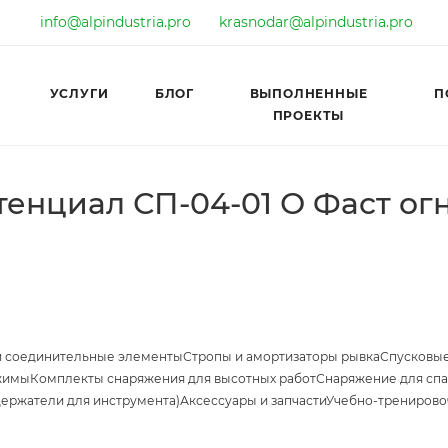
info@alpindustria.pro
krasnodar@alpindustria.pro
УСЛУГИ
БЛОГ
ВЫПОЛНЕННЫЕ
П
ПРОЕКТЫ
енциал СП-04-01 О Фаст ог
и соединительные элементы
Стропы и амортизаторы рывка
Спусковые
жимы
Комплекты снаряжения для высотных работ
Снаряжение для спа
держатели для инструмента)
Аксессуары и запчасти
Учебно-тренирово