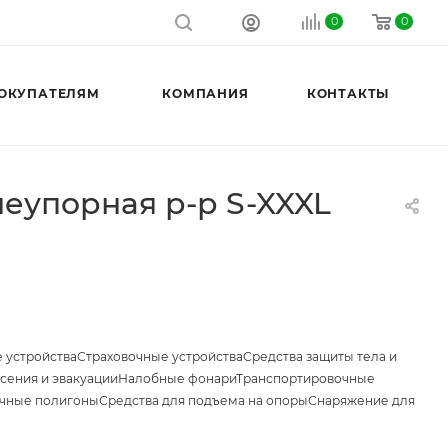
0
0
ОКУПАТЕЛЯМ
КОМПАНИЯ
КОНТАКТЫ
неупорная р-р S-XXXL
 устройства
Страховочные устройства
Средства защиты тела и
сения и эвакуации
Налобные фонари
Транспортировочные
чные полигоны
Средства для подъема на опоры
Снаряжение для