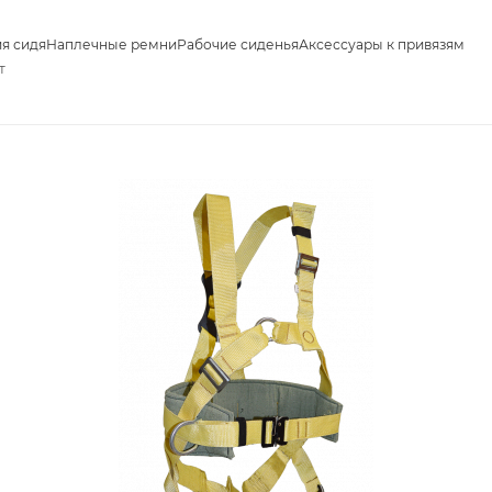
я сидя
Наплечные ремни
Рабочие сиденья
Аксессуары к привязям
т