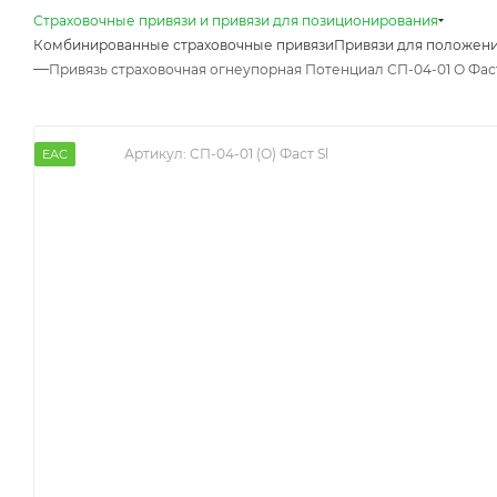
Страховочные привязи и привязи для позиционирования
Комбинированные страховочные привязи
Привязи для положени
—
Привязь страховочная огнеупорная Потенциал СП-04-01 О Фас
Артикул:
СП-04-01 (О) Фаст Sl
EAC