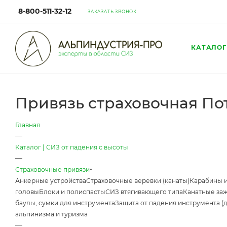
8-800-511-32-12
ЗАКАЗАТЬ ЗВОНОК
КАТАЛОГ
Привязь страховочная Пот
Главная
—
Каталог | СИЗ от падения с высоты
—
Страховочные привязи
Анкерные устройства
Страховочные веревки (канаты)
Карабины 
головы
Блоки и полиспасты
СИЗ втягивающего типа
Канатные за
баулы, сумки для инструмента
Защита от падения инструмента (
альпинизма и туризма
—