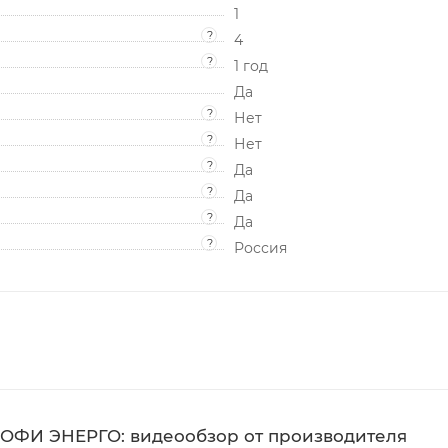
1
?
4
?
1 год
Да
?
Нет
?
Нет
?
Да
?
Да
?
Да
?
Россия
ОФИ ЭНЕРГО: видеообзор от производителя