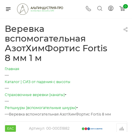
0
Веревка
вспомогательная
АзотХимФортис Fortis
8 мм 1 м
Главная
—
Каталог | СИЗ от падения с высоты
—
Страховочные веревки (канаты)
—
Репшнуры (вспомогательные шнуры)
—
Веревка вспомогательная АзотХимФортис Fortis 8 мм
Артикул:
00-00031882
EAC