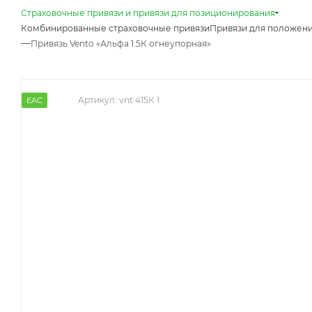
Страховочные привязи и привязи для позиционирования
Комбинированные страховочные привязи
Привязи для положени
—
Привязь Vento «Альфа 1.5К огнеупорная»
Артикул:
vnt 415К 1
EAC