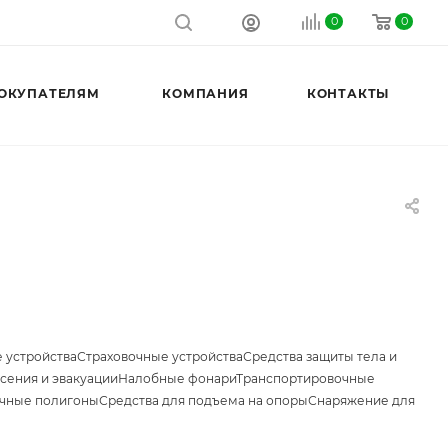
0
0
ОКУПАТЕЛЯМ
КОМПАНИЯ
КОНТАКТЫ
 устройства
Страховочные устройства
Средства защиты тела и
сения и эвакуации
Налобные фонари
Транспортировочные
чные полигоны
Средства для подъема на опоры
Снаряжение для