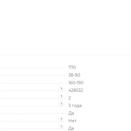
770
38-90
160-190
?
428532
?
2
?
3 года
Да
?
Нет
?
Да