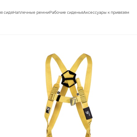
я сидя
Наплечные ремни
Рабочие сиденья
Аксессуары к привязям