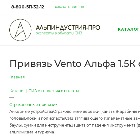
8-800-511-32-12
ЗАКАЗАТЬ ЗВОНОК
КАТАЛОГ
Привязь Vento Альфа 1.5К 
Главная
—
Каталог | СИЗ от падения с высоты
—
Страховочные привязи
Анкерные устройства
Страховочные веревки (канаты)
Карабины 
головы
Блоки и полиспасты
СИЗ втягивающего типа
Канатные за
баулы, сумки для инструмента
Защита от падения инструмента (
альпинизма и туризма
—