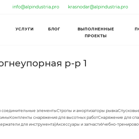
info@alpindustria.pro
krasnodar@alpindustria.pro
УСЛУГИ
БЛОГ
ВЫПОЛНЕННЫЕ
П
ПРОЕКТЫ
огнеупорная р-р 1
и соединительные элементы
Стропы и амортизаторы рывка
Спусковые
жимы
Комплекты снаряжения для высотных работ
Снаряжение для спа
держатели для инструмента)
Аксессуары и запчасти
Учебно-тренирово