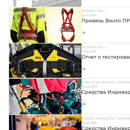
ОБЗОРЫ СИЗ
—
25.10.2019
Привязь Венто ПР
ОБЗОРЫ СИЗ
—
13.02.2018
Отчет о тестирова
РАБОТА НА ВЫСОТЕ - БАЗО
20.08.2016
Средства Индивид
РАБОТА НА ВЫСОТЕ - БАЗО
18.08.2016
Средства Индиви