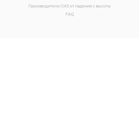
Производители СИЗ от падения с высоты
FAQ
Политика конфиденциальности
Наш сайт использует cookies. Продолжая им
Договор оферты
пользоваться вы соглашаетесь на обработку
Реквизиты ООО «Горнолыжный мир»
персональных данных в соответствии с
политикой
.
ОК
КОНТАКТЫ
8-800-511-32-12
ЗАКАЗАТЬ ЗВОНОК
info@alpindustria.pro
krasnodar@alpindustria.pro
г. Москва, Щелковское ш., д. 3, стр. 1