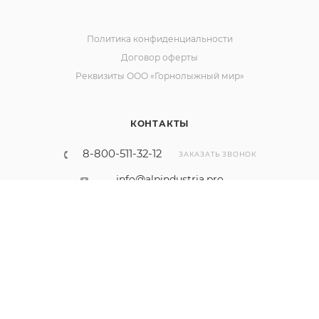
Политика конфиденциальности
Договор оферты
Реквизиты ООО «Горнолыжный мир»
КОНТАКТЫ
8-800-511-32-12
ЗАКАЗАТЬ ЗВОНОК
info@alpindustria.pro
krasnodar@alpindustria.pro
Наш сайт использует cookies. Продолжая им
пользоваться вы соглашаетесь на обработку
г. Москва, Щелковское ш., д. 3, стр. 1
персональных данных в соответствии с
политикой
.
ОК