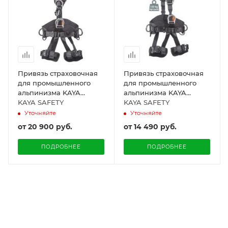
Привязь страховочная
Привязь страховочная
для промышленного
для промышленного
альпинизма KAYA
альпинизма KAYA
SAFETY P-455 Y с
KAYA SAFETY
SAFETY P-455 Y
KAYA SAFETY
зажимом CROLL
Уточняйте
Уточняйте
от
20 900 руб.
от
14 490 руб.
ПОДРОБНЕЕ
ПОДРОБНЕЕ