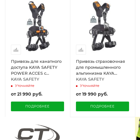
Привязь для канатного
Привязь страховочная
доступа KAYA SAFETY
для промышленного
POWER ACCES с
альпинизма KAYA
интегрированным
KAYA SAFETY
SAFETY P-455 YO
KAYA SAFETY
зажимом CROLL
Уточняйте
Уточняйте
от
21 990 руб.
от
19 990 руб.
ПОДРОБНЕЕ
ПОДРОБНЕЕ