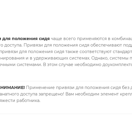
 для положения сидя
чаще всего применяются в комбинац
го доступа. Привязи для положения сидя обеспечивают по
привязи для положения сидя также соответствуют стандар
нирования и в удерживающих системах. Однако, системы 
очными системами. В этом случае необходимо доукомплекто
ВНИМАНИЕ!
Применение привязи для положения сидя без 
анатного доступа запрещено! Вам необходим элемент кре
яжести работника.