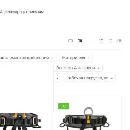
Аксессуары к привязям
во элементов крепления
Материалы
Элемент А на спине
Элемент А на груди
роенный зажим
Вес, г
Рабочая нагрузка, кг
EAC