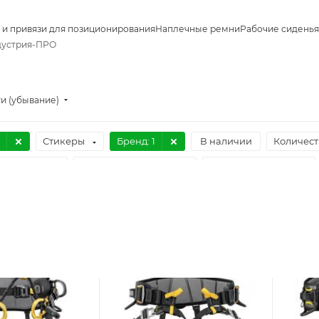
 и привязи для позиционирования
Наплечные ремни
Рабочие сиденья
ндустрия-ПРО
и (убывание)
Стикеры
Бренд
: 1
В наличии
Количест
упорность
Искробезопасность
Индикатор рывка
енты B для позиционирования
Быстрые пряжки
Вст
ть фильтр
EAC