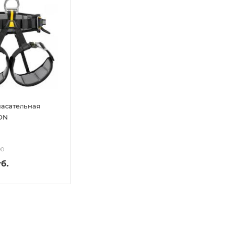
пасательная
CON
00
б.