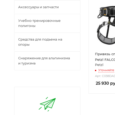
Аксессуары и запчасти
Учебно-тренировочные
полигоны
Средства для подъема на
опоры
Привязь с
Снаряжение для альпинизма
Petzl FAL
и туризма
Petzl
Уточняйте
Арт.: C038DA
25 930
ру