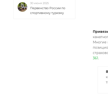
30 июня 2025
Первенство России по
спортивному туризму
Привязи
канатно
Многие 
позицио
страхов
361
.
к
т