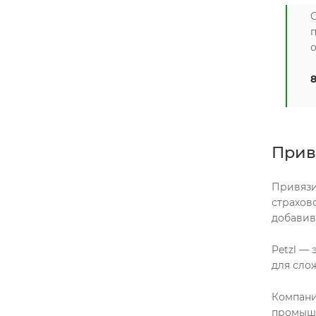
8
Прив
Привязи
страхов
добавив
Petzl —
для сло
Компания
промышл