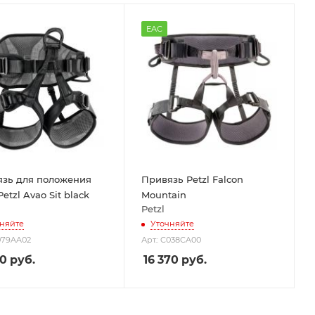
EAC
зь для положения
Привязь Petzl Falcon
etzl Avao Sit black
Mountain
Petzl
няйте
Уточняйте
C079AA02
Арт.: C038CA00
20
руб.
16 370
руб.