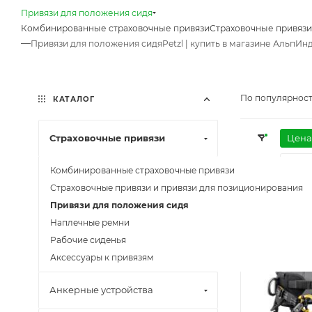
Привязи для положения сидя
Комбинированные страховочные привязи
Страховочные привязи
—
Привязи для положения сидяPetzl | купить в магазине АльпИ
По популярност
КАТАЛОГ
Страховочные привязи
Цена
Огне
Комбинированные страховочные привязи
Элем
Страховочные привязи и привязи для позиционирования
Привязи для положения сидя
Очисти
Наплечные ремни
Рабочие сиденья
Новинка
Аксессуары к привязям
Анкерные устройства