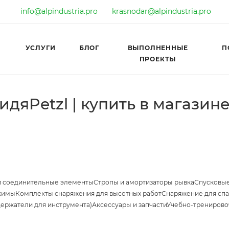
info@alpindustria.pro
krasnodar@alpindustria.pro
УСЛУГИ
БЛОГ
ВЫПОЛНЕННЫЕ
П
ПРОЕКТЫ
идяPetzl | купить в магази
и соединительные элементы
Стропы и амортизаторы рывка
Спусковые
жимы
Комплекты снаряжения для высотных работ
Снаряжение для спа
держатели для инструмента)
Аксессуары и запчасти
Учебно-тренирово