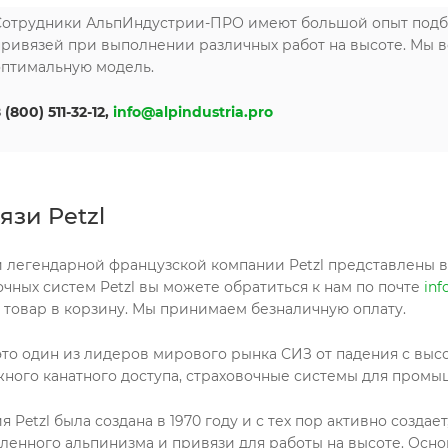
Сотрудники АльпИндустрии-ПРО имеют большой опыт подбо
привязей при выполнении различных работ на высоте. Мы в
оптимальную модель.
 (800) 511-32-12,
info@alpindustria.pro
язи Petzl
 легендарной французской компании Petzl представлены в 
очных систем Petzl вы можете обратиться к нам по почте
inf
 товар в корзину. Мы принимаем безналичную оплату.
 это один из лидеров мирового рынка СИЗ от падения с вы
жного канатного доступа, страховочные системы для промы
 Petzl была создана в 1970 году и с тех пор активно созда
енного альпинизма и привязи для работы на высоте. Осно