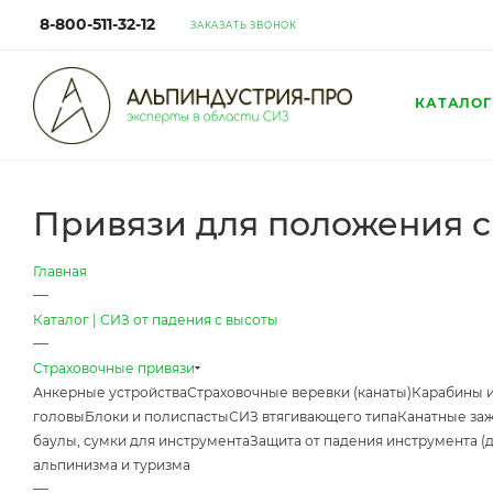
8-800-511-32-12
ЗАКАЗАТЬ ЗВОНОК
КАТАЛОГ
Привязи для положения с
Главная
—
Каталог | СИЗ от падения с высоты
—
Страховочные привязи
Анкерные устройства
Страховочные веревки (канаты)
Карабины 
головы
Блоки и полиспасты
СИЗ втягивающего типа
Канатные за
баулы, сумки для инструмента
Защита от падения инструмента (
альпинизма и туризма
—