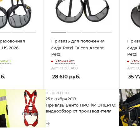
траховочная
Привязь для положения
Привя
LUS 2026
сидя Petzl Falcon Ascent
сидя 
Petzl
Petzl
чии: 1
Уточняйте
Уточ
1
Арт.: C038EA00
Арт.: C
б.
28 610
руб.
35 7
ОБЗОРЫ СИЗ
25 октября 2019
Привязь Венто ПРОФИ ЭНЕРГО:
видеообзор от производителя