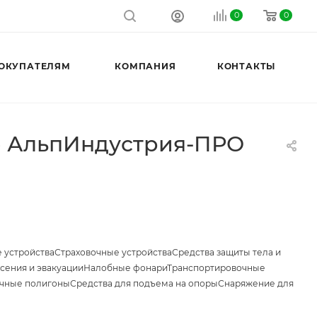
0
0
ОКУПАТЕЛЯМ
КОМПАНИЯ
КОНТАКТЫ
не АльпИндустрия-ПРО
 устройства
Страховочные устройства
Средства защиты тела и
сения и эвакуации
Налобные фонари
Транспортировочные
чные полигоны
Средства для подъема на опоры
Снаряжение для