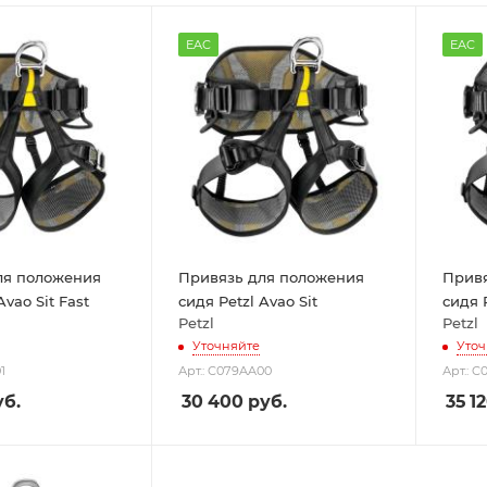
EAC
EAC
ля положения
Привязь для положения
Привя
Avao Sit Fast
сидя Petzl Avao Sit
сидя P
Petzl
Petzl
Уточняйте
Уточ
1
Арт.: C079AA00
Арт.: 
б.
30 400
руб.
35 1