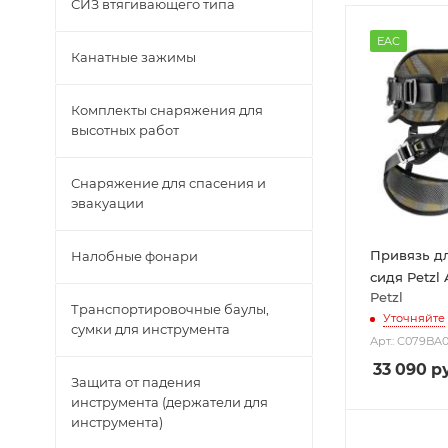
СИЗ втягивающего типа
EAC
Канатные зажимы
Комплекты снаряжения для
высотных работ
Снаряжение для спасения и
эвакуации
Привязь д
Налобные фонари
сидя Petzl 
Petzl
Транспортировочные баулы,
Уточняйте
сумки для инструмента
Арт.: C079BA0
33 090
ру
Защита от падения
инструмента (держатели для
инструмента)