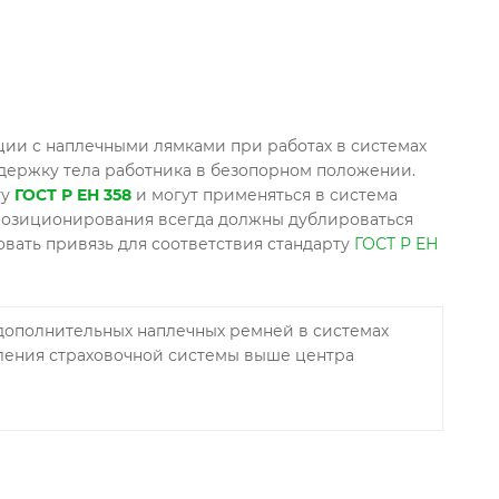
ии с наплечными лямками при работах в системах
ддержку тела работника в безопорном положении.
ту
ГОСТ Р ЕН 358
и могут применяться в система
позиционирования всегда должны дублироваться
вать привязь для соответствия стандарту
ГОСТ Р ЕН
дополнительных наплечных ремней в системах
пления страховочной системы выше центра