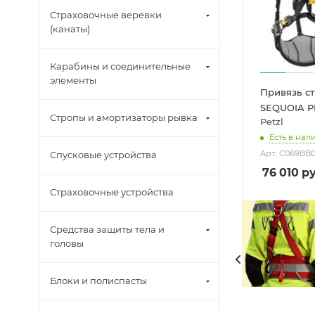
Страховочные веревки
(канаты)
Карабины и соединительные
элементы
Привязь с
SEQUOIA P
Стропы и амортизаторы рывка
Petzl
Есть в нали
Арт.: C069BB0
Спусковые устройства
76 010
ру
Страховочные устройства
Средства защиты тела и
головы
Блоки и полиспасты