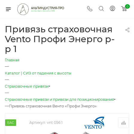
0
Привязь страховочная
Vento Профи Энерго р-
р 1
Главная
—
Каталог | СИЗ от падения с высоты
—
Страховочные привязи
—
Страховочные привязи и привязи для позиционирования
—
Привязь страховочная Венто «Профи Энерго»
Артикул:
vnt 056 1
EAC