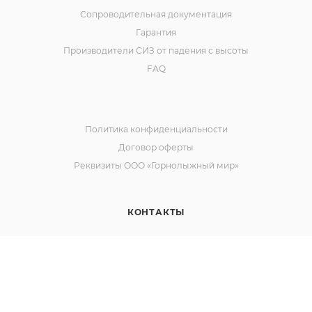
Сопроводительная документация
Гарантия
Производители СИЗ от падения с высоты
FAQ
Политика конфиденциальности
Договор оферты
Реквизиты ООО «Горнолыжный мир»
КОНТАКТЫ
8-800-511-32-12
ЗАКАЗАТЬ ЗВОНОК
Наш сайт использует cookies. Продолжая им
info@alpindustria.pro
пользоваться вы соглашаетесь на обработку
krasnodar@alpindustria.pro
персональных данных в соответствии с
политикой
.
ОК
г. Москва, Щелковское ш., д. 3, стр. 1