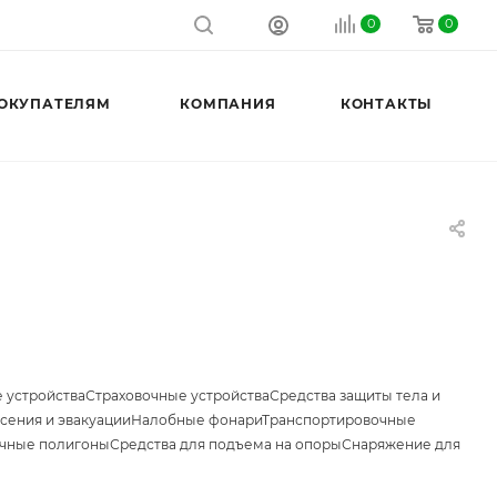
0
0
ОКУПАТЕЛЯМ
КОМПАНИЯ
КОНТАКТЫ
 устройства
Страховочные устройства
Средства защиты тела и
сения и эвакуации
Налобные фонари
Транспортировочные
чные полигоны
Средства для подъема на опоры
Снаряжение для