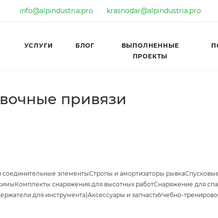
info@alpindustria.pro
krasnodar@alpindustria.pro
УСЛУГИ
БЛОГ
ВЫПОЛНЕННЫЕ
П
ПРОЕКТЫ
вочные привязи
и соединительные элементы
Стропы и амортизаторы рывка
Спусковые
жимы
Комплекты снаряжения для высотных работ
Снаряжение для спа
держатели для инструмента)
Аксессуары и запчасти
Учебно-тренирово