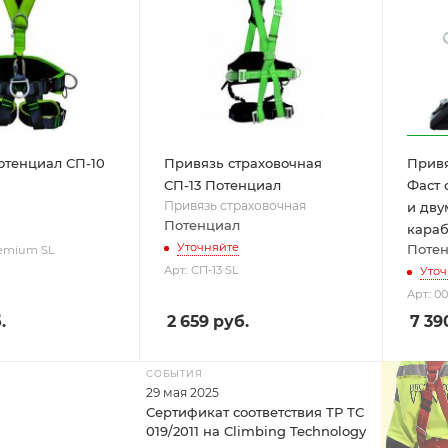
отенциал СП-10
Привязь страховочная
Привя
СП-13 Потенциал
Фаст 
Привязь страховочная
и дву
Потенциал
кара
Уточняйте
Поте
premium SL
Арт.: СП-13 SL
Уточ
Арт.: 
.
2 659
руб.
7 39
СОБЫТИЯ
29 мая 2025
Сертификат соответствия ТР ТС
019/2011 на Climbing Technology