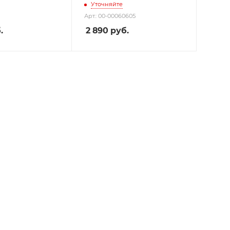
Уточняйте
Арт.: 00-00060605
.
2 890
руб.