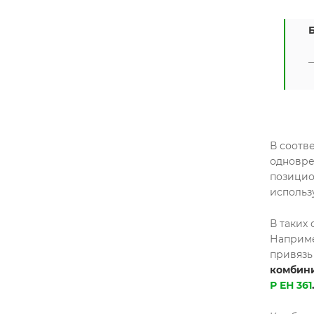
В соотв
одновре
позицио
использ
В таких
Наприме
привязь
комбини
Р ЕН 361