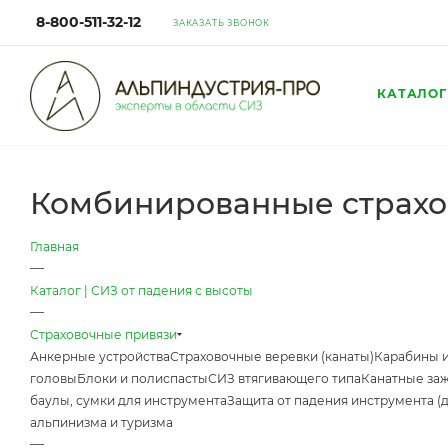
8-800-511-32-12
ЗАКАЗАТЬ ЗВОНОК
КАТАЛОГ
Комбинированные страхо
Главная
—
Каталог | СИЗ от падения с высоты
—
Страховочные привязи
Анкерные устройства
Страховочные веревки (канаты)
Карабины 
головы
Блоки и полиспасты
СИЗ втягивающего типа
Канатные за
баулы, сумки для инструмента
Защита от падения инструмента (
альпинизма и туризма
—