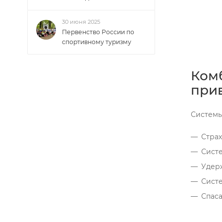
30 июня 2025
Первенство России по
спортивному туризму
Комб
прив
Системы
Страх
Сист
Удер
Систе
Спаса