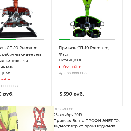
зь СП-10 Premium
Привязь СП-10 Premium,
с рабочим сиденьем
Фаст
Потенциал
мя винтовыми
Уточняйте
бинами
нциал
Арт.: 00-00060606
няйте
00-00060608
0
руб.
5 590
руб.
ОБЗОРЫ СИЗ
25 октября 2019
Привязь Венто ПРОФИ ЭНЕРГО:
видеообзор от производителя