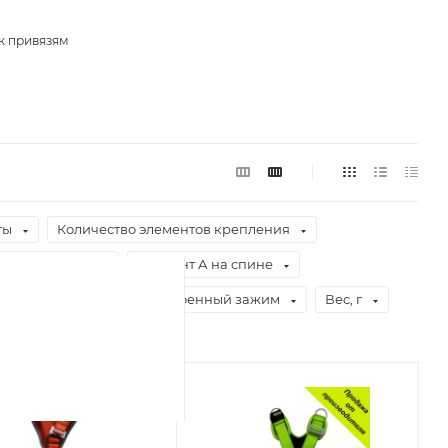
к привязям
ты
Количество элементов крепления
икатор рывка
Элемент А на спине
ыстрые пряжки
Встроенный зажим
Вес, г