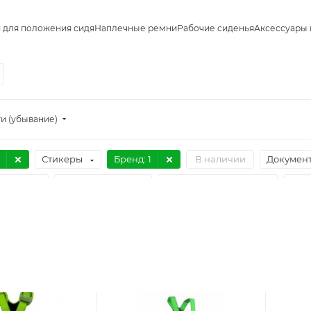
 для положения сидя
Наплечные ремни
Рабочие сиденья
Аксессуары 
и (убывание)
Стикеры
Бренд
: 1
В наличии
Докумен
риалы
Огнеупорность
Искробезопасность
Инд
ент А на груди
Элементы B для позиционирования
Б
ая нагрузка, кг
Очистить фильтр
EAC