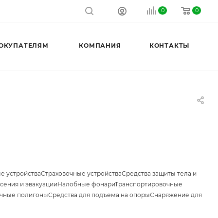
0
0
ОКУПАТЕЛЯМ
КОМПАНИЯ
КОНТАКТЫ
е устройства
Страховочные устройства
Средства защиты тела и
сения и эвакуации
Налобные фонари
Транспортировочные
чные полигоны
Средства для подъема на опоры
Снаряжение для