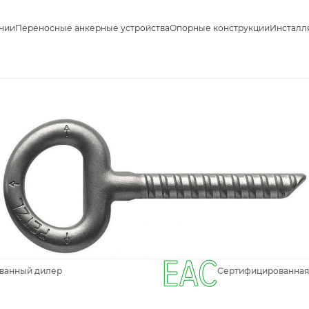
нии
Переносные анкерные устройства
Опорные конструкции
Инсталл
ванный дилер
Сертифицированная