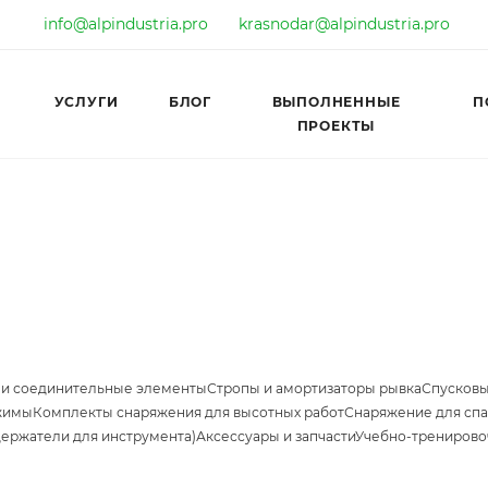
info@alpindustria.pro
krasnodar@alpindustria.pro
УСЛУГИ
БЛОГ
ВЫПОЛНЕННЫЕ
П
ПРОЕКТЫ
 и соединительные элементы
Стропы и амортизаторы рывка
Спусковы
жимы
Комплекты снаряжения для высотных работ
Снаряжение для спа
держатели для инструмента)
Аксессуары и запчасти
Учебно-тренирово