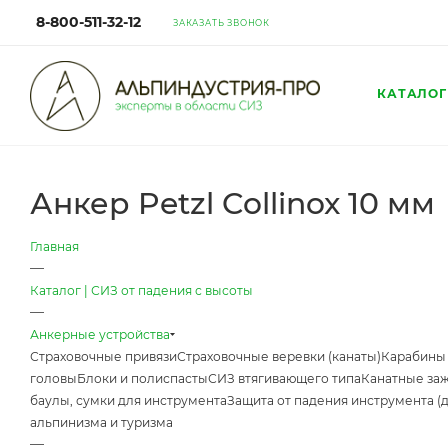
8-800-511-32-12
ЗАКАЗАТЬ ЗВОНОК
КАТАЛОГ
Анкер Petzl Collinox 10 мм
Главная
—
Каталог | СИЗ от падения с высоты
—
Анкерные устройства
Страховочные привязи
Страховочные веревки (канаты)
Карабины
головы
Блоки и полиспасты
СИЗ втягивающего типа
Канатные за
баулы, сумки для инструмента
Защита от падения инструмента (
альпинизма и туризма
—