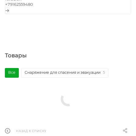
+79162559480
Товары
Все
Снаряжение для спасения и эвакуации
5
НАЗАД К СПИСКУ