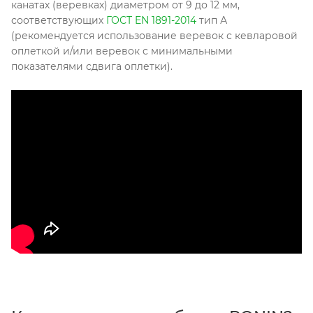
канатах (веревках) диаметром от 9 до 12 мм,
соответствующих
ГОСТ EN 1891-2014
тип А
(рекомендуется использование веревок с кевларовой
оплеткой и/или веревок с минимальными
показателями сдвига оплетки).