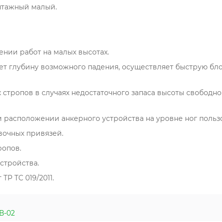
онтажный малый.
нии работ на малых высотах.
 глубину возможного падения, осуществляет быструю блок
стропов в случаях недостаточного запаса высоты свободн
 расположении анкерного устройства на уровне ног пользо
вочных привязей.
ропов.
стройства.
Р ТС 019/2011.
В-02