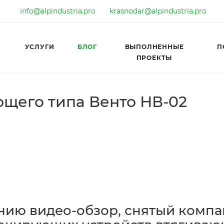
info@alpindustria.pro
krasnodar@alpindustria.pro
УСЛУГИ
БЛОГ
ВЫПОЛНЕННЫЕ
П
ПРОЕКТЫ
щего типа Венто НВ-02
ию видео-обзор, снятый компа