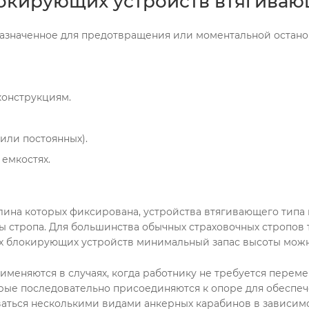
окирующих устройств втягиваю
назначенное для предотвращения или моментальной остано
конструкциям.
или постоянных).
 емкостях.
длина которых фиксирована, устройства втягивающего типа
 стропа. Для большинства обычных страховочных стропов т
 блокирующих устройств минимальный запас высоты можно 
няются в случаях, когда работнику не требуется перемещ
рые последовательно присоединяются к опоре для обеспе
ваться несколькими видами анкерных карабинов в зависим