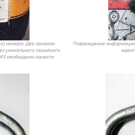
о) номера. Две привязи
Повреждение информацион
без уникального серийного
идент
СИЗ необходимо нанести