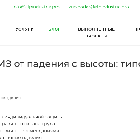
info@alpindustria.pro
krasnodar@alpindustria.pro
УСЛУГИ
БЛОГ
ВЫПОЛНЕННЫЕ
П
ПРОЕКТЫ
З от падения с высоты: ти
овреждения
тв индивидуальной защиты
Правил по охране труда
етствии с рекомендациями
ентичные изделия —