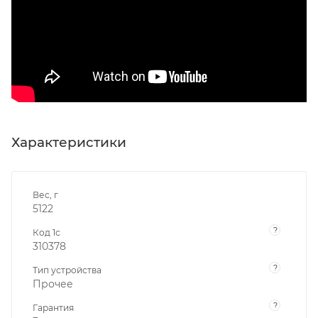
Характеристики
Вес, г
5122
?
Код 1с
310378
?
Тип устройства
Прочее
?
Гарантия