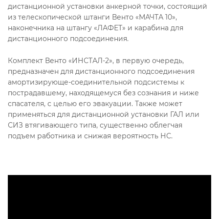
дистанционной установки анкерной точки, состоящий
из телескопической штанги Венто «МАЧТА 10»,
наконечника на штангу «ЛАФЕТ» и карабина для
дистанционного подсоединения.
Комплект Венто «ИНСТАЛ-2», в первую очередь,
предназначен для дистанционного подсоединения
амортизирующе-соединительной подсистемы к
пострадавшему, находящемуся без сознания и ниже
спасателя, с целью его эвакуации. Также может
применяться для дистанционной установки ГАЛ или
СИЗ втягивающего типа, существенно облегчая
подъем работника и снижая вероятность НС.