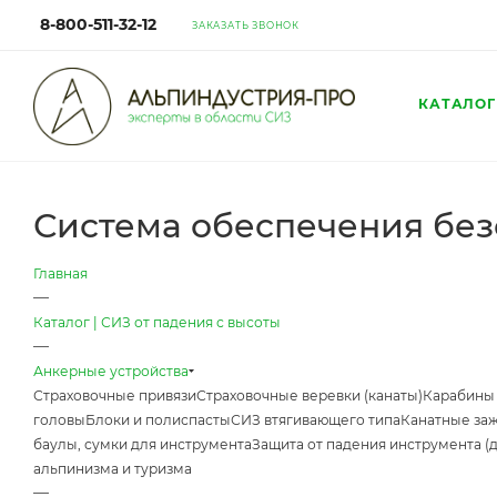
8-800-511-32-12
ЗАКАЗАТЬ ЗВОНОК
КАТАЛОГ
Система обеспечения без
Главная
—
Каталог | СИЗ от падения с высоты
—
Анкерные устройства
Страховочные привязи
Страховочные веревки (канаты)
Карабины
головы
Блоки и полиспасты
СИЗ втягивающего типа
Канатные за
баулы, сумки для инструмента
Защита от падения инструмента (
альпинизма и туризма
—