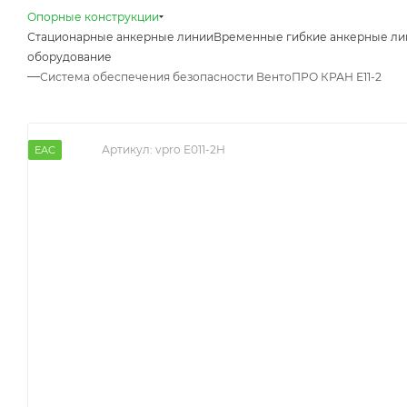
Опорные конструкции
Стационарные анкерные линии
Временные гибкие анкерные ли
оборудование
—
Система обеспечения безопасности ВентоПРО КРАН Е11-2
Артикул:
vpro E011-2H
EAC