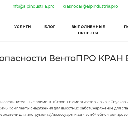
info@alpindustria.pro
krasnodar@alpindustria.pro
УСЛУГИ
БЛОГ
ВЫПОЛНЕННЫЕ
П
ПРОЕКТЫ
опасности ВентоПРО КРАН Е
 и соединительные элементы
Стропы и амортизаторы рывка
Спусковы
жимы
Комплекты снаряжения для высотных работ
Снаряжение для спа
держатели для инструмента)
Аксессуары и запчасти
Учебно-тренирово