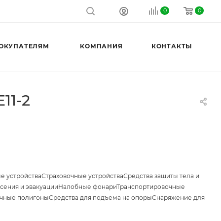
0
0
ОКУПАТЕЛЯМ
КОМПАНИЯ
КОНТАКТЫ
11-2
е устройства
Страховочные устройства
Средства защиты тела и
сения и эвакуации
Налобные фонари
Транспортировочные
чные полигоны
Средства для подъема на опоры
Снаряжение для