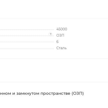
45000
?
ОЗП
6
Сталь
енном и замкнутом пространстве (ОЗП)