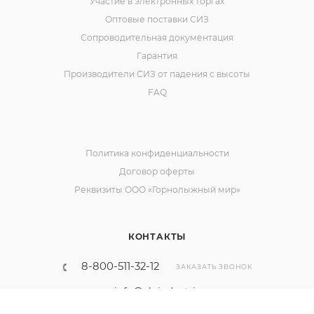
Участие в электронных торгах
Оптовые поставки СИЗ
Сопроводительная документация
Гарантия
Производители СИЗ от падения с высоты
FAQ
Политика конфиденциальности
Договор оферты
Реквизиты ООО «Горнолыжный мир»
КОНТАКТЫ
8-800-511-32-12
ЗАКАЗАТЬ ЗВОНОК
info@alpindustria.pro
krasnodar@alpindustria.pro
Наш сайт использует cookies. Продолжая им