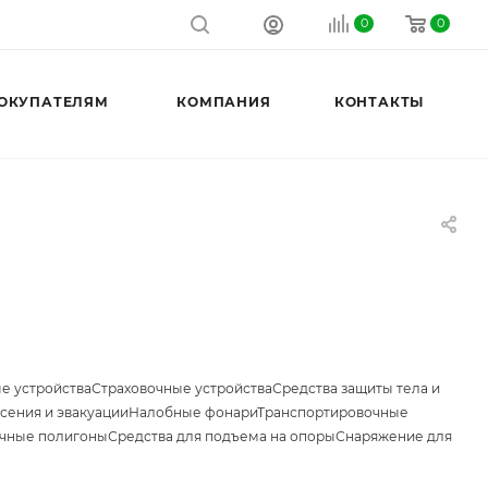
0
0
ОКУПАТЕЛЯМ
КОМПАНИЯ
КОНТАКТЫ
е устройства
Страховочные устройства
Средства защиты тела и
сения и эвакуации
Налобные фонари
Транспортировочные
чные полигоны
Средства для подъема на опоры
Снаряжение для