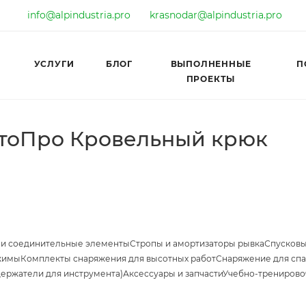
info@alpindustria.pro
krasnodar@alpindustria.pro
УСЛУГИ
БЛОГ
ВЫПОЛНЕННЫЕ
П
ПРОЕКТЫ
нтоПро Кровельный крюк
 и соединительные элементы
Стропы и амортизаторы рывка
Спусковы
жимы
Комплекты снаряжения для высотных работ
Снаряжение для спа
держатели для инструмента)
Аксессуары и запчасти
Учебно-тренирово