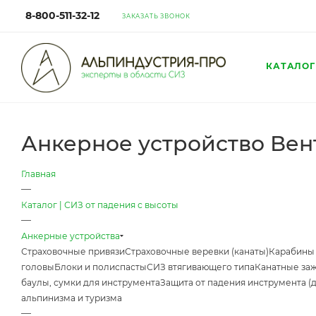
8-800-511-32-12
ЗАКАЗАТЬ ЗВОНОК
КАТАЛОГ
Анкерное устройство Ве
Главная
—
Каталог | СИЗ от падения с высоты
—
Анкерные устройства
Страховочные привязи
Страховочные веревки (канаты)
Карабины
головы
Блоки и полиспасты
СИЗ втягивающего типа
Канатные за
баулы, сумки для инструмента
Защита от падения инструмента (
альпинизма и туризма
—