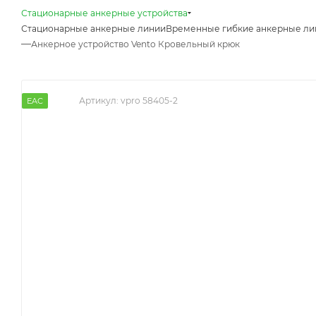
Стационарные анкерные устройства
Стационарные анкерные линии
Временные гибкие анкерные ли
—
Анкерное устройство Vento Кровельный крюк
Артикул:
vpro 58405-2
EAC