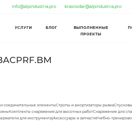
info@alpindustria.pro
krasnodar@alpindustria.pro
УСЛУГИ
БЛОГ
ВЫПОЛНЕННЫЕ
П
ПРОЕКТЫ
XBACPRF.BM
 и соединительные элементы
Стропы и амортизаторы рывка
Спусковы
жимы
Комплекты снаряжения для высотных работ
Снаряжение для спа
держатели для инструмента)
Аксессуары и запчасти
Учебно-тренирово