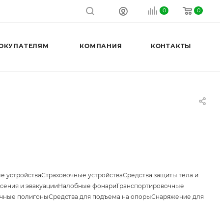
0
0
ОКУПАТЕЛЯМ
КОМПАНИЯ
КОНТАКТЫ
е устройства
Страховочные устройства
Средства защиты тела и
сения и эвакуации
Налобные фонари
Транспортировочные
чные полигоны
Средства для подъема на опоры
Снаряжение для