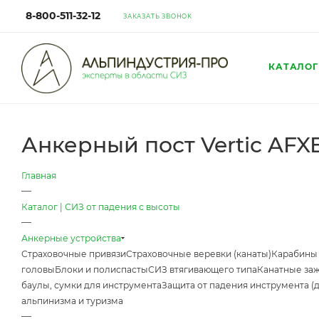
8-800-511-32-12
ЗАКАЗАТЬ ЗВОНОК
КАТАЛОГ
Анкерный пост Vertic AF
Главная
—
Каталог | СИЗ от падения с высоты
—
Анкерные устройства
Страховочные привязи
Страховочные веревки (канаты)
Карабины
головы
Блоки и полиспасты
СИЗ втягивающего типа
Канатные за
баулы, сумки для инструмента
Защита от падения инструмента (
альпинизма и туризма
—