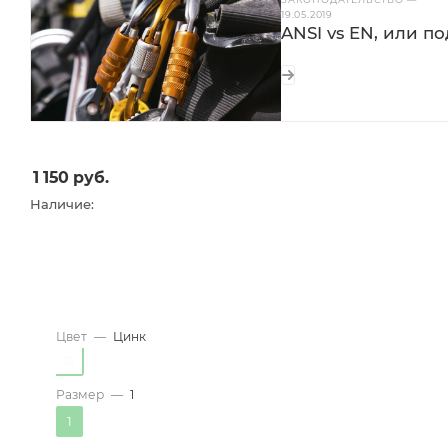
19.05.2019
ANSI vs EN, или п
1 150
руб.
Наличие:
Цвет
—
Цинк
Размер
—
1
1