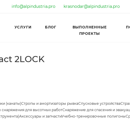
info@alpindustria.pro
krasnodar@alpindustria.pro
УСЛУГИ
БЛОГ
ВЫПОЛНЕННЫЕ
П
ПРОЕКТЫ
act 2LOCK
ки (канаты)
Стропы и амортизаторы рывка
Спусковые устройства
Стра
 снаряжения для высотных работ
Снаряжение для спасения и эвакуа
струмента)
Аксессуары и запчасти
Учебно-тренировочные полигоны
Ср