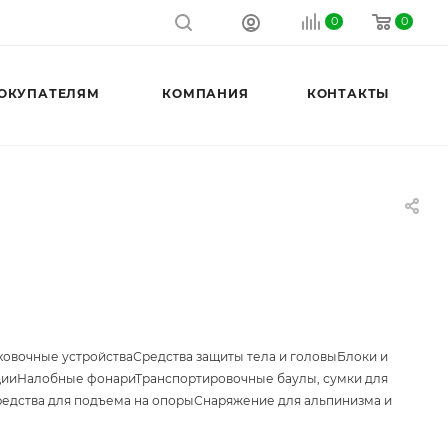
0
0
ОКУПАТЕЛЯМ
КОМПАНИЯ
КОНТАКТЫ
ховочные устройства
Средства защиты тела и головы
Блоки и
ции
Налобные фонари
Транспортировочные баулы, сумки для
едства для подъема на опоры
Снаряжение для альпинизма и