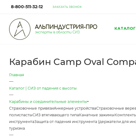
8-800-511-32-12
ЗАКАЗАТЬ ЗВОНОК
КАТАЛОГ
Карабин Camp Oval Comp
Главная
—
Каталог | СИЗ от падения с высоты
—
Карабины и соединительные элементы
Страховочные привязи
Анкерные устройства
Страховочные верев
полиспасты
СИЗ втягивающего типа
Канатные зажимы
Комплекты
инструмента
Защита от падения инструмента (держатели для ин
туризма
—