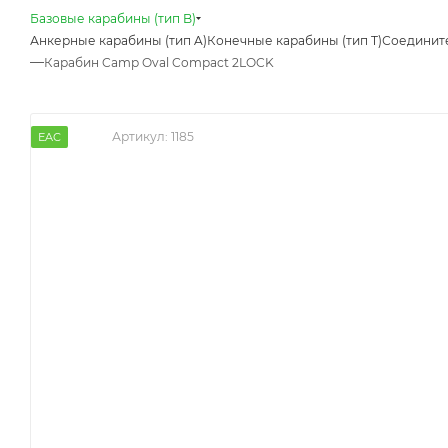
Базовые карабины (тип B)
Анкерные карабины (тип A)
Конечные карабины (тип T)
Соедините
—
Карабин Camp Oval Compact 2LOCK
Артикул:
1185
EAC