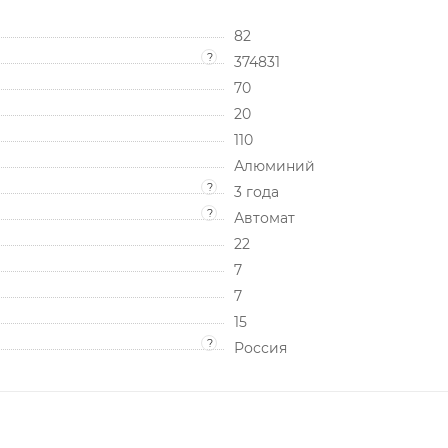
82
?
374831
70
20
110
Алюминий
?
3 года
?
Автомат
22
7
7
15
?
Россия