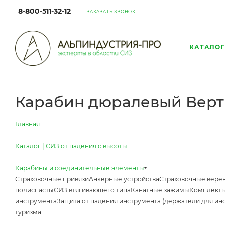
8-800-511-32-12
ЗАКАЗАТЬ ЗВОНОК
КАТАЛОГ
Карабин дюралевый Верти
Главная
—
Каталог | СИЗ от падения с высоты
—
Карабины и соединительные элементы
Страховочные привязи
Анкерные устройства
Страховочные верев
полиспасты
СИЗ втягивающего типа
Канатные зажимы
Комплекты
инструмента
Защита от падения инструмента (держатели для ин
туризма
—