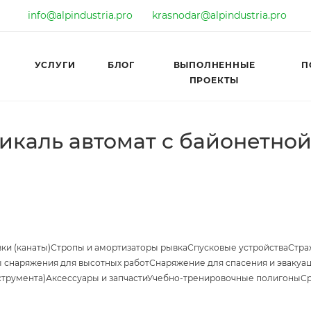
info@alpindustria.pro
krasnodar@alpindustria.pro
УСЛУГИ
БЛОГ
ВЫПОЛНЕННЫЕ
П
ПРОЕКТЫ
каль автомат с байонетно
ки (канаты)
Стропы и амортизаторы рывка
Спусковые устройства
Стра
 снаряжения для высотных работ
Снаряжение для спасения и эвакуа
струмента)
Аксессуары и запчасти
Учебно-тренировочные полигоны
Ср