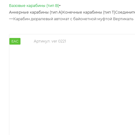
Базовые карабины (тип B)
Анкерные карабины (тип A)
Конечные карабины (тип T)
Соедините
—
Карабин дюралевый автомат с байонетной муфтой Вертикаль
Артикул:
ver 0221
EAC