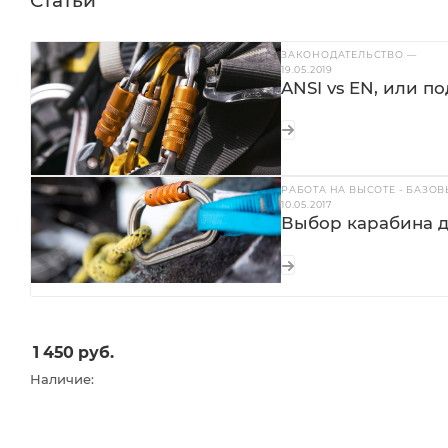
Статьи
ЗАКОНОДАТЕЛЬСТВО
—
19.05.2019
ANSI vs EN, или п
РАБОТА НА ВЫСОТЕ - БАЗО
10.05.2017
Выбор карабина д
1 450
руб.
Наличие: