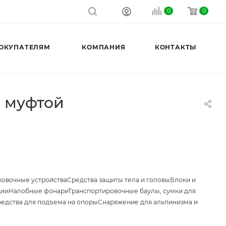
0
0
ОКУПАТЕЛЯМ
КОМПАНИЯ
КОНТАКТЫ
й муфтой
ховочные устройства
Средства защиты тела и головы
Блоки и
ции
Налобные фонари
Транспортировочные баулы, сумки для
едства для подъема на опоры
Снаряжение для альпинизма и