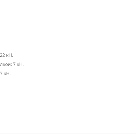
22 кН.
кой: 7 кН.
7 кН.