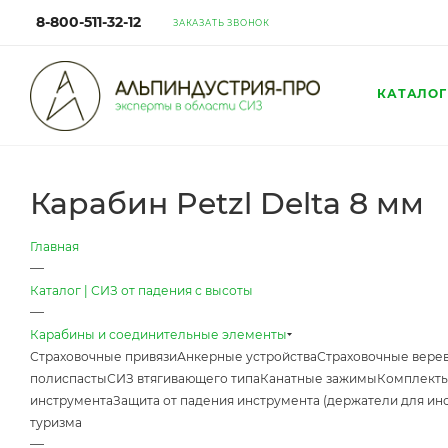
8-800-511-32-12
ЗАКАЗАТЬ ЗВОНОК
КАТАЛОГ
Карабин Petzl Delta 8 мм
Главная
—
Каталог | СИЗ от падения с высоты
—
Карабины и соединительные элементы
Страховочные привязи
Анкерные устройства
Страховочные верев
полиспасты
СИЗ втягивающего типа
Канатные зажимы
Комплекты
инструмента
Защита от падения инструмента (держатели для ин
туризма
—