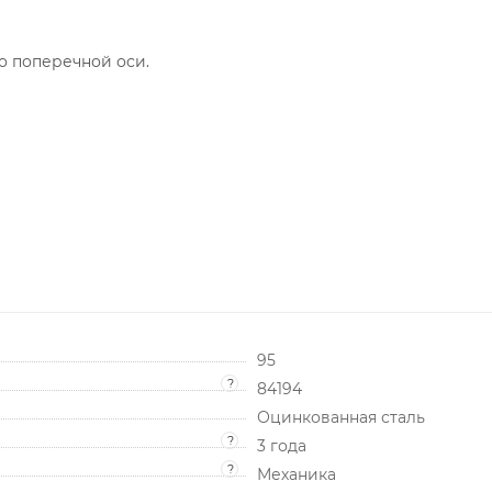
по поперечной оси.
95
?
84194
Оцинкованная сталь
?
3 года
?
Механика