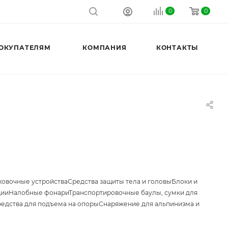
0
0
ОКУПАТЕЛЯМ
КОМПАНИЯ
КОНТАКТЫ
ховочные устройства
Средства защиты тела и головы
Блоки и
ции
Налобные фонари
Транспортировочные баулы, сумки для
едства для подъема на опоры
Снаряжение для альпинизма и