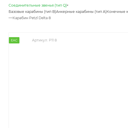
Соединительные звенья (тип Q)
Базовые карабины (тип B)
Анкерные карабины (тип A)
Конечные к
—
Карабин Petzl Delta 8
Артикул:
P11 8
EAC