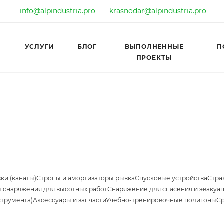
info@alpindustria.pro
krasnodar@alpindustria.pro
УСЛУГИ
БЛОГ
ВЫПОЛНЕННЫЕ
П
ПРОЕКТЫ
ки (канаты)
Стропы и амортизаторы рывка
Спусковые устройства
Стра
 снаряжения для высотных работ
Снаряжение для спасения и эвакуа
струмента)
Аксессуары и запчасти
Учебно-тренировочные полигоны
Ср