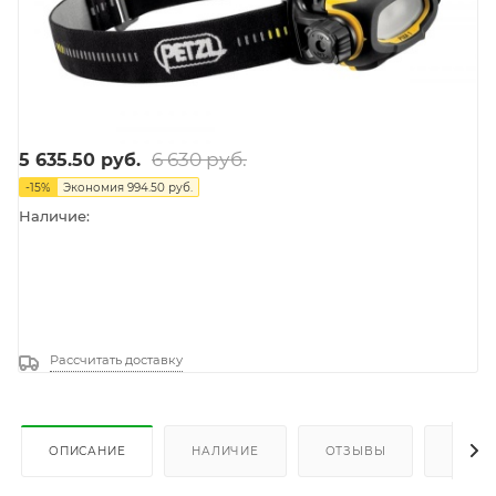
6 630
руб.
5 635.50
руб.
-
15
%
Экономия
994.50
руб.
Наличие:
Рассчитать доставку
ОПИСАНИЕ
НАЛИЧИЕ
ОТЗЫВЫ
КАК К