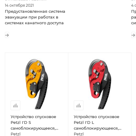
4 
14 октября 2021
П
Предустановленная система
ра
эвакуации при работах в
си
системах канатного доступа
Устройство спусковое
Устройство спусковое
Petzl I'D S
Petzl I'D L
самоблокирующееся,
самоблокирующееся,
для высотных работ
Petzl
для высотных работ
Petzl