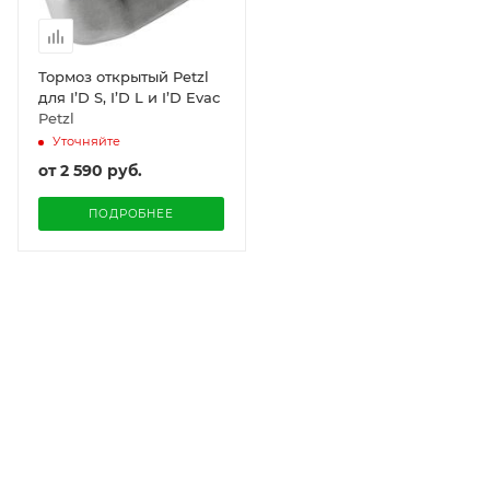
Тормоз открытый Petzl
для I’D S, I’D L и I’D Evac
Petzl
Уточняйте
от
2 590 руб.
ПОДРОБНЕЕ