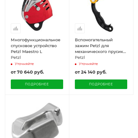
Многофункциональное
Вспомогательный
спусковое устройство
зажим Petzl для
Petzl Maestro L
механического прусика
Petzl
Chicane
Petzl
Уточняйте
Уточняйте
от
70 640 руб.
от
24 140 руб.
ПОДРОБНЕЕ
ПОДРОБНЕЕ