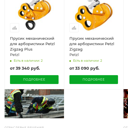
Прусик механический
Прусик механический
для арбористики Petzl
для арбористики Petzl
Zigzag Plus
Zigzag
Petzl
Petzl
Есть в наличии: 2
Есть в наличии: 2
от
39 340 руб.
от
33 090 руб.
ПОДРОБНЕЕ
ПОДРОБНЕЕ
ОТ
ОТРАСЛЕВЫЕ РЕШЕНИЯ