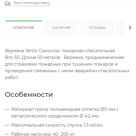
Рассчитать доставку
ОПИСАНИЕ
НАЛИЧИЕ
ОТЗЫВЫ
КАК К
Веревка Vento Самоспас пожарная спасательная
Впс-50. Длина 50 метров . Веревка, предназначенная
для страховки пожарных при тушении пожаров и
проведения связанных с ними аварийно-спасательных
работ.
Особенности
Материал троса: полиамидная оплетка Ø11 мм с
металлическим сердечником Ø 4.2 мм.
Максимальная скорость спуска: 1.3 м/сек.
Рабочая нагрузка: 40- 200 кг.