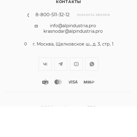
КОНТАКТЫ
8-800-511-32-12
ЗАКАЗАТЬ ЗВОНОК
info@alpindustria.pro
krasnodar@alpindustria.pro
г. Москва, Щелковское ш., д. 3, стр. 1
2026 © АльпИндустрия-ПРО
Наш сайт использует cookies. Продолжая им
пользоваться вы соглашаетесь на обработку
Доработка сайта – Веб-Центр
персональных данных в соответствии с
политикой
.
ОК