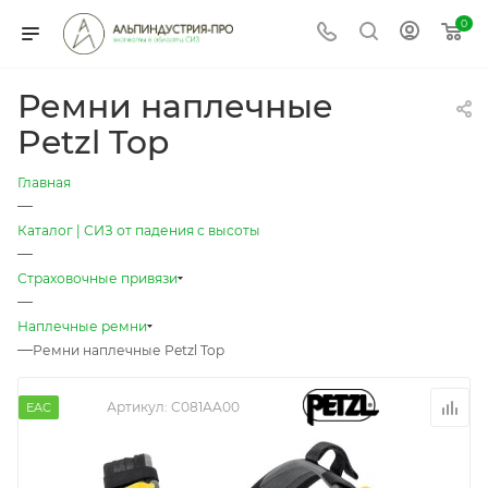
0
Ремни наплечные
Petzl Top
Главная
—
Каталог | СИЗ от падения с высоты
—
Страховочные привязи
—
Наплечные ремни
—
Ремни наплечные Petzl Top
Артикул:
C081AA00
EAC