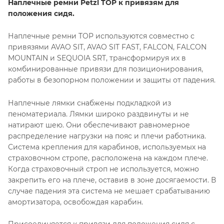
Наплечные ремни Petzl TOP к привязям для
положения сидя.
Наплечные ремни TOP используются совместно с
привязями AVAO SIT, AVAO SIT FAST, FALCON, FALCON
MOUNTAIN и SEQUOIA SRT, трансформируя их в
комбинированные привязи для позиционирования,
работы в безопорном положении и защиты от падения.
Наплечные лямки снабжены подкладкой из
пеноматериала. Лямки широко раздвинуты и не
натирают шею. Они обеспечивают равномерное
распределение нагрузки на пояс и плечи работника.
Система крепления для карабинов, используемых на
страховочном стропе, расположена на каждом плече.
Когда страховочный строп не используется, можно
закрепить его на плече, оставив в зоне досягаемости. В
случае падения эта система не мешает срабатыванию
амортизатора, освобождая карабин.
Присоединяется к привязи для положения сидя с