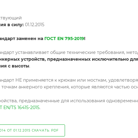
ствующий
ия в силу:
01.12.2015
андарт заменен на
ГОСТ EN 795-2019
!
ндарт устанавливает общие технические требования, мет
нкерных устройств, предназначенных исключительно дл
ния с высоты
.
ндарт НЕ применяется к крюкам или мосткам, удовлетворяю
точкам анкерного крепления, которые являются частью ос
ойства, предназначенные для использования одновременн
Т EN/TS 16415-2015
.
014 ОТ 01.12.2015 СКАЧАТЬ. PDF