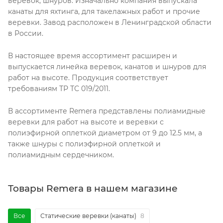
веревок, шнуров. Изначально компания выпускала
канаты для яхтинга, для такелажных работ и прочие
веревки. Завод расположен в Ленинградской области
в России.
В настоящее время ассортимент расширен и
выпускается линейка веревок, канатов и шнуров для
работ на высоте. Продукция соответствует
требованиям ТР ТС 019/2011.
В ассортименте Remera представлены полиамидные
веревки для работ на высоте и веревки с
полиэфирной оплеткой диаметром от 9 до 12.5 мм, а
также шнуры с полиэфирной оплеткой и
полиамидным сердечником.
Товары Remera в нашем магазине
Все
Статические веревки (канаты)
8