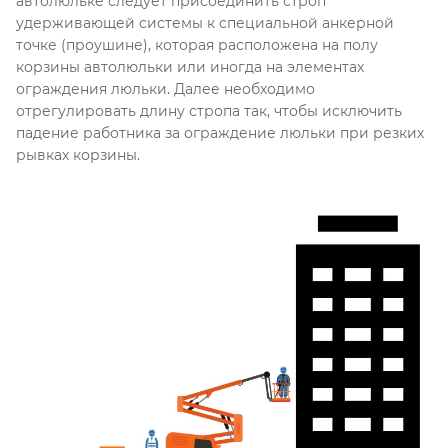
автолюльке следует присоединить строп
удерживающей системы к специальной анкерной
точке (проушине), которая расположена на полу
корзины автолюльки или иногда на элементах
ограждения люльки. Далее необходимо
отрегулировать длину стропа так, чтобы исключить
падение работника за ограждение люльки при резких
рывках корзины.